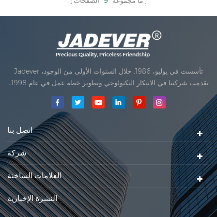
ما مجموعه
9
الصفحات
Jadever تأسست في يوليو، 1986. خلال السنوات الأولى من الوجود،
تقدمت شركتنا في الابتكار التكنولوجي وتطوير خطة عمل في عام 1998،
حققت شركتنا هدف الجودة الرئيسية، متى تلقت أول منتجاتنا موافقة من
المنظمة القانونية القانونية علم القياس. في عام 1999، شيامن Jadever
مقياس المحدودةكان تأسيس تقع من
اتصل بنا
شركة
العلامات الساخنة
النشرة الإخبارية