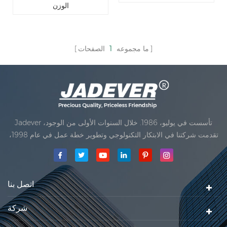
الوزن
الصفحات
1
ما مجموعه
Jadever تأسست في يوليو، 1986. خلال السنوات الأولى من الوجود،
تقدمت شركتنا في الابتكار التكنولوجي وتطوير خطة عمل في عام 1998،
حققت شركتنا هدف الجودة الرئيسية، متى تلقت أول منتجاتنا موافقة من
المنظمة القانونية القانونية علم القياس. في عام 1999، شيامن Jadever
مقياس المحدودةكان تأسيس تقع من
اتصل بنا
شركة