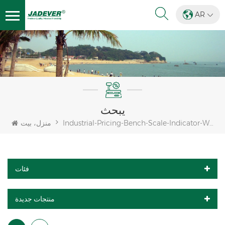
AR
يبحث
Industrial-Pricing-Bench-Scale-Indicator-With-Rs232-300kg
منزل، بيت
فئات
منتجات جديدة