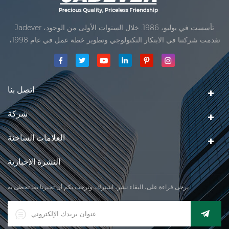
Jadever تأسست في يوليو، 1986. خلال السنوات الأولى من الوجود،
تقدمت شركتنا في الابتكار التكنولوجي وتطوير خطة عمل في عام 1998،
حققت شركتنا هدف الجودة الرئيسية، متى تلقت أول منتجاتنا موافقة من
المنظمة القانونية القانونية علم القياس. في عام 1999، شيامن Jadever
مقياس المحدودةكان تأسيس تقع من
اتصل بنا
شركة
العلامات الساخنة
النشرة الإخبارية
يرجى قراءة على، البقاء نشر، اشترك، ونرحب بكم أن تخبرنا بما تحظى به.