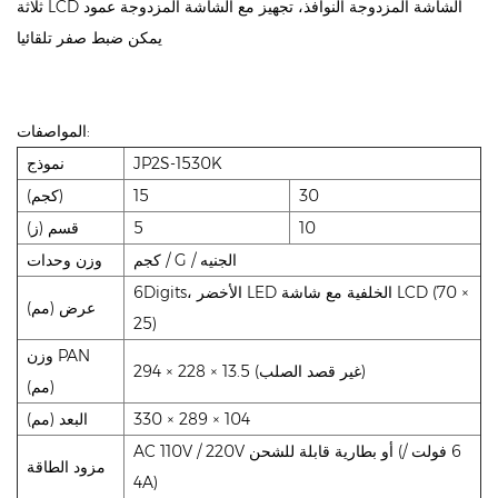
ثلاثة LCD الشاشة المزدوجة النوافذ، تجهيز مع الشاشة المزدوجة عمود
يمكن ضبط صفر تلقائيا
المواصفات:
JP2S-1530K
نموذج
30
15
(كجم)
10
5
قسم (ز)
كجم / G / الجنيه
وزن وحدات
6Digits، الأخضر LED الخلفية مع شاشة LCD (70 ×
عرض (مم)
25)
وزن PAN
294 × 228 × 13.5 (غير قصد الصلب)
(مم)
330 × 289 × 104
البعد (مم)
AC 110V / 220V أو بطارية قابلة للشحن (6 فولت /
مزود الطاقة
4A)