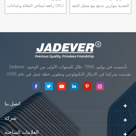
النقدية موازين تدمج مع سجل النقد
رائعة لمتاجر البقالة وعدادات DELI
الإلكتروني الإلكتروني أو نقطة بيع
أو أي عداد الخروج حيث يحتاج
(POS) النظام، وكذلك طباعة
الموظفون أو العملاء إلى حساب
التسمية جداول.
الأسعار السلع النسخة الإسبانية
أيضا المتاحة.
Jadever تأسست في يوليو، 1986. خلال السنوات الأولى من الوجود،
تقدمت شركتنا في الابتكار التكنولوجي وتطوير خطة عمل في عام 1998،
حققت شركتنا هدف الجودة الرئيسية، متى تلقت أول منتجاتنا موافقة من
المنظمة القانونية القانونية علم القياس. في عام 1999، شيامن Jadever
مقياس المحدودةكان تأسيس تقع من
اتصل بنا
شركة
العلامات الساخنة