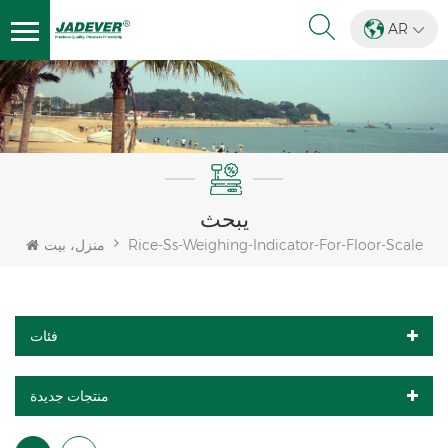
AR
يبحث
Rice-Ss-Weighing-Indicator-For-Floor-Scale
منزل، بيت
فئات
منتجات جديدة