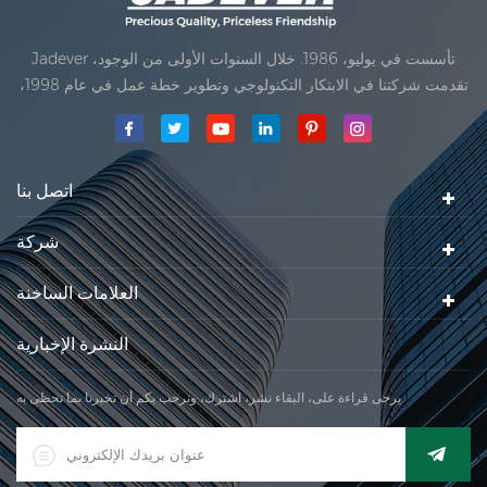
Jadever تأسست في يوليو، 1986. خلال السنوات الأولى من الوجود،
تقدمت شركتنا في الابتكار التكنولوجي وتطوير خطة عمل في عام 1998،
حققت شركتنا هدف الجودة الرئيسية، متى تلقت أول منتجاتنا موافقة من
المنظمة القانونية القانونية علم القياس. في عام 1999، شيامن Jadever
مقياس المحدودةكان تأسيس تقع من
اتصل بنا
شركة
العلامات الساخنة
النشرة الإخبارية
يرجى قراءة على، البقاء نشر، اشترك، ونرحب بكم أن تخبرنا بما تحظى به.