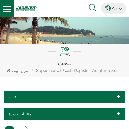
AR
يبحث
Supermarket-Cash-Register-Weighing-Scales
منزل، بيت
فئات
منتجات جديدة