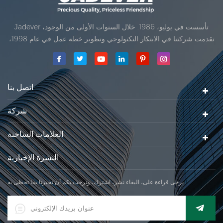
Jadever تأسست في يوليو، 1986. خلال السنوات الأولى من الوجود،
تقدمت شركتنا في الابتكار التكنولوجي وتطوير خطة عمل في عام 1998،
حققت شركتنا هدف الجودة الرئيسية، متى تلقت أول منتجاتنا موافقة من
المنظمة القانونية القانونية علم القياس. في عام 1999، شيامن Jadever
مقياس المحدودةكان تأسيس تقع من
اتصل بنا
شركة
العلامات الساخنة
النشرة الإخبارية
يرجى قراءة على، البقاء نشر، اشترك، ونرحب بكم أن تخبرنا بما تحظى به.