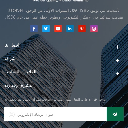
Jadever تأسست في يوليو، 1986. خلال السنوات الأولى من الوجود،
تقدمت شركتنا في الابتكار التكنولوجي وتطوير خطة عمل في عام 1998،
حققت شركتنا هدف الجودة الرئيسية، متى تلقت أول منتجاتنا موافقة من
المنظمة القانونية القانونية علم القياس. في عام 1999، شيامن Jadever
مقياس المحدودةكان تأسيس تقع من
اتصل بنا
شركة
العلامات الساخنة
النشرة الإخبارية
يرجى قراءة على، البقاء نشر، اشترك، ونرحب بكم أن تخبرنا بما تحظى به.