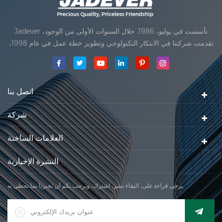
Jadever تأسست في يوليو، 1986. خلال السنوات الأولى من الوجود،
تقدمت شركتنا في الابتكار التكنولوجي وتطوير خطة عمل في عام 1998،
حققت شركتنا هدف الجودة الرئيسية، متى تلقت أول منتجاتنا موافقة من
المنظمة القانونية القانونية علم القياس. في عام 1999، شيامن Jadever
مقياس المحدودةكان تأسيس تقع من
اتصل بنا
شركة
العلامات الساخنة
النشرة الإخبارية
يرجى قراءة على، البقاء نشر، اشترك، ونرحب بكم أن تخبرنا بما تحظى به.