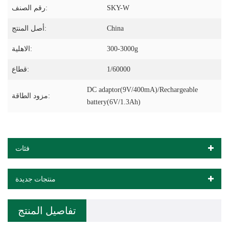
SKY-W
رقم الصنف:
China
أصل المنتج:
300-3000g
الاهلية:
1/60000
قطاع:
DC adaptor(9V/400mA)/Rechargeable
مزود الطاقة:
battery(6V/1.3Ah)
فئات
منتجات جديدة
تفاصيل المنتج