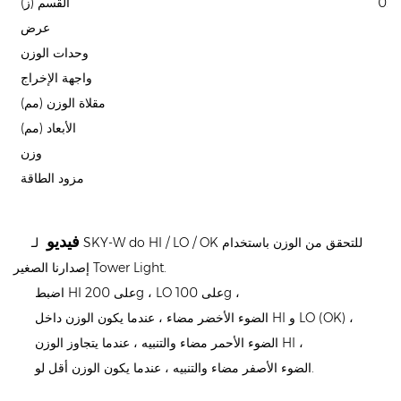
0.0
القسم (ز)
عرض
وحدات الوزن
واجهة الإخراج
مقلاة الوزن (مم)
الأبعاد (مم)
وزن
مزود الطاقة
فيديو
لـ SKY-W do HI / LO / OK للتحقق من الوزن باستخدام
إصدارنا الصغير Tower Light.
اضبط HI على 200g ، LO على 100g ،
الضوء الأخضر مضاء ، عندما يكون الوزن داخل HI و LO (OK) ،
الضوء الأحمر مضاء والتنبيه ، عندما يتجاوز الوزن HI ،
الضوء الأصفر مضاء والتنبيه ، عندما يكون الوزن أقل لو.