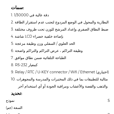
سمات:
1. دقة عالية في 1/30000
2. البطارية والمحول في الوضع المزدوج لتجنب عدم استقرار الطاقة
3. ضبط النطاق الصفري وإعداد المرشح للوزن تحت ظروف مختلفة
4. شاشة LCD بإضاءة خلفية خضراء
5. الحد العلوي / السفلي وزن وظيفة مزعجة
6. وظيفة التراكم ، عرض التراكم والتراكم واضحة
7. الطباعة التلقائية ضمن نطاق موافق
8. RS-232 كمعيار
9. Relay / RTC / U-KEY connector / Wifi / Ethernet (اختياري)
10. مثالية للتطبيقات بما في ذلك المختبرات والمدرسة والمجوهرات
والذهب والفضة والأعشاب ومراقبة الجودة أو أي استخدام آخر
تحديد:
SK
نموذج
السعة (جم)