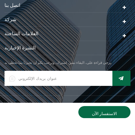
اتصل بنا
شركة
العلامات الساخنة
النشرة الإخبارية
يرجى قراءة على، البقاء نشر، اشترك، ونرحب بكم أن تخبرنا بما تحظى به.
|
XML
© 2026 Xiamen Jadever Scale Co., Ltd. كل الحقوق محفوظة. |
دعم شبكة IPv6
الاستفسار الآن
حول
اتصل
منتجات
منزل، بيت