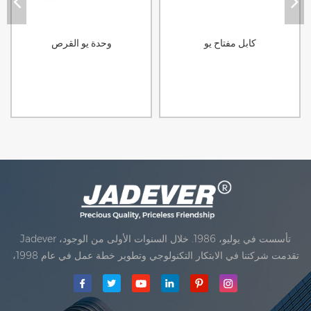
كابل مفتاح يو
وحدة يو القرص
Jadever تأسست في يوليو، 1986. خلال السنوات الأولى من الوجود،
تقدمت شركتنا في الابتكار التكنولوجي وتطوير خطة عمل في عام 1998،
حققت شركتنا هدف الجودة الرئيسية، متى تلقت أول منتجاتنا موافقة من
المنظمة القانونية القانونية علم القياس. في عام 1999، شيامن Jadever
مقياس المحدودةكان تأسيس تقع من