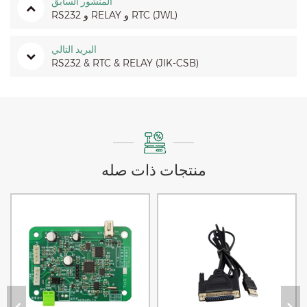
المنشور السابق
RS232 و RELAY و RTC (JWL)
البريد التالي
RS232 & RTC & RELAY (JIK-CSB)
منتجات ذات صله