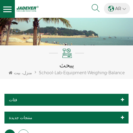
AR
يبحث
School-Lab-Equipment-Weighing-Balance
منزل، بيت
فئات
منتجات جديدة