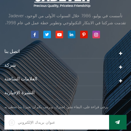
Jadever تأسست في يوليو، 1986. خلال السنوات الأولى من الوجود،
تقدمت شركتنا في الابتكار التكنولوجي وتطوير خطة عمل في عام 1998،
حققت شركتنا هدف الجودة الرئيسية، متى تلقت أول منتجاتنا موافقة من
المنظمة القانونية القانونية علم القياس. في عام 1999، شيامن Jadever
مقياس المحدودةكان تأسيس تقع من
اتصل بنا
شركة
العلامات الساخنة
النشرة الإخبارية
يرجى قراءة على، البقاء نشر، اشترك، ونرحب بكم أن تخبرنا بما تحظى به.