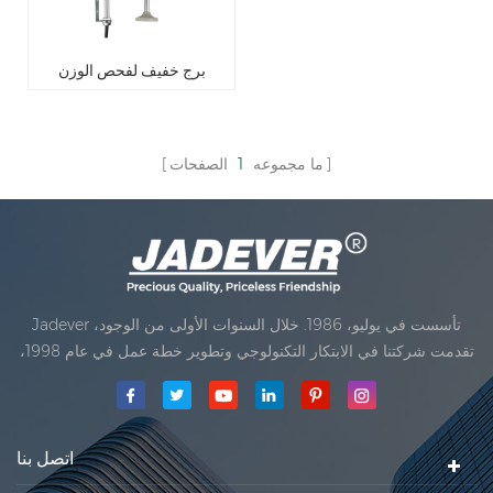
برج خفيف لفحص الوزن
ما مجموعه
1
الصفحات
Jadever تأسست في يوليو، 1986. خلال السنوات الأولى من الوجود،
تقدمت شركتنا في الابتكار التكنولوجي وتطوير خطة عمل في عام 1998،
حققت شركتنا هدف الجودة الرئيسية، متى تلقت أول منتجاتنا موافقة من
المنظمة القانونية القانونية علم القياس. في عام 1999، شيامن Jadever
مقياس المحدودةكان تأسيس تقع من
اتصل بنا