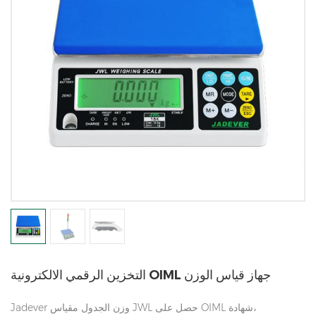
التخزين الرقمي الالكترونية OIML جهاز قياس الوزن
Jadever وزن الجدول مقياس JWL حصل على OIML شهادة،