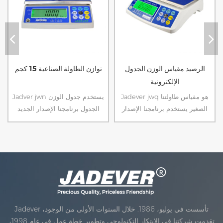
الرصيد مقياس الوزن الجدول
توازن الطاولة الصناعية 15 كجم
الإلكترونية
Jadever jwq هو مقياس طاولتنا
Jadver jwn يستخدم جدول الوزن
الصغير يستخدم برنامجنا الإصدار
الجدول برنامجنا الإصدار الجديد
الجديد لدينا مع المزيد من وظائف
لدينا بوظائف أكثر سهولة تشغيل
وزنها سهلة، الوزن الخفيف إلى
الوظائف، ويمكن التحقق من
حمل.
موازين وزنها مع ثلاثة ألوان،أحمر
من أجل مرحبا، أخضر لأجهزة
موافق، برتقالي أو لو.
Jadever تأسست في يوليو، 1986. خلال السنوات الأولى من الوجود،
تقدمت شركتنا في الابتكار التكنولوجي وتطوير خطة عمل في عام 1998،