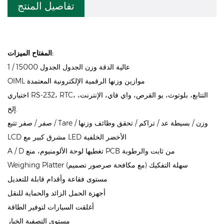
تفاصيل المنتج
المفتاح الميزات:
1 / 15000 عالية الدقة وزن الجدول الجدول
OIML موازين وزنها الرقمية الإلكترونية المعتمدة
اختياري RS-232، RTC، التتابع، بلوتوث، يو القرص، واي فاي، الإنترنت،
إلخ.
صفر / صفر تتبع / Tare / وزن / بسيطة عد / تراكم / تحقق وظائف وزنها
LCD مشرق كبير مع LED الأخضر الخلفية
A / D تغطيها لوحة الألومنيوم، منع PCB من ثابت والرطوبة
Weighing Platter سهلة التفكيك (مع مكافحة صرصور تصميم)
مستوى فقاعة وأقدام قابلة للتعديل
أجهزة الحمل الزائد والحماية للنقل
أغلقت السيارات لتوفير الطاقة
مستوى التصفية الخيار