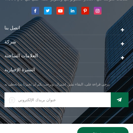
حققت شركتنا هدف الجودة الرئيسية، متى تلقت أول منتجاتنا موافقة من
المنظمة القانونية القانونية علم القياس. في عام 1999، شيامن Jadever
مقياس المحدودةكان تأسيس تقع من
اتصل بنا
شركة
العلامات الساخنة
النشرة الإخبارية
يرجى قراءة على، البقاء نشر، اشترك، ونرحب بكم أن تخبرنا بما تحظى به.
|
XML
© 2026 Xiamen Jadever Scale Co., Ltd. كل الحقوق محفوظة. |