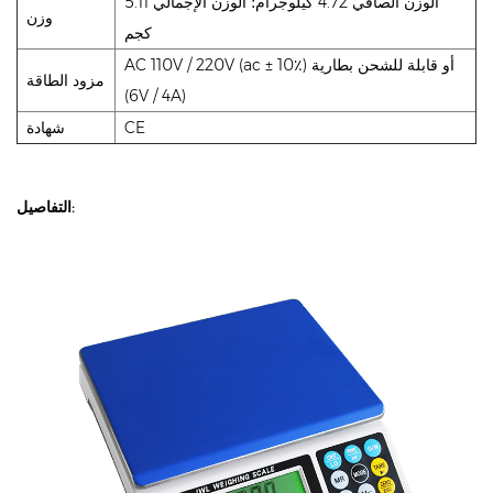
الوزن الصافي 4.72 كيلوجرام؛ الوزن الإجمالي 5.11
وزن
كجم
AC 110V / 220V (ac ± 10٪) أو قابلة للشحن بطارية
مزود الطاقة
(6V / 4A)
CE
شهادة
التفاصيل: