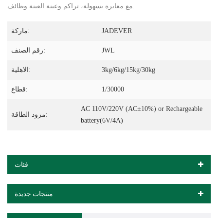
مع معايرة بسهولة، تراكم وعينة العينة وظائف.
JADEVER
ماركة:
JWL
رقم الصنف:
3kg/6kg/15kg/30kg
الاهلية:
1/30000
قطاع:
AC 110V/220V (AC±10%) or Rechargeable
مزود الطاقة:
battery(6V/4A)
فئات
منتجات جديدة