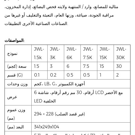
مثالية للمصانع، وارد / المنتهية ولايته فحص البضائع، إدارة المخزون،
مراقبة الجودة، صياغة، وزنها العام، التعبئة والتغليف أو غيرها من
الصناعات الصناعية الأخرى التطبيقات.
المواصفات:
JWL-
JWL-
JWL-
JWL-
JWL-
JWL-
نموذج
1.5k
3K
6K
7.5K
15K
30K
30
15
7.5
6
3
1.5
سعة (كجم)
2
1
0.5
0.5
0.2
0.1
قسم (G)
كجم، LB، G، أجهزة الكمبيوتر
وزن وحدات
6 أرقام، 30 مم رقم أرقام، شاشة LCD مع الأخضر
عرض
LED الخلفية
وزن عموم
294 × 228 (غير قصد الصلب)
(مم)
341x249x104
البعد (مم)