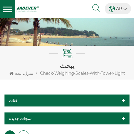
AR
يبحث
Check-Weighing-Scales-With-Tower-Light
منزل، بيت
فئات
منتجات جديدة