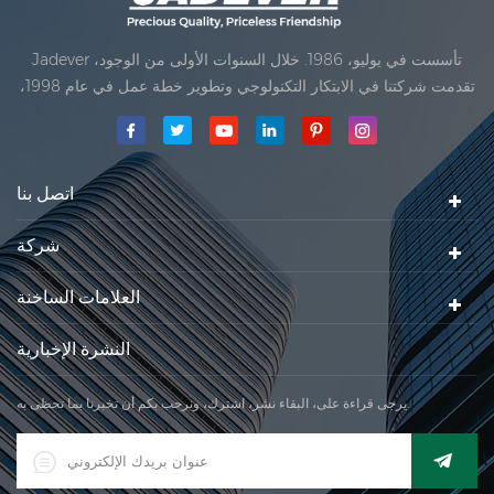
Jadever تأسست في يوليو، 1986. خلال السنوات الأولى من الوجود،
تقدمت شركتنا في الابتكار التكنولوجي وتطوير خطة عمل في عام 1998،
حققت شركتنا هدف الجودة الرئيسية، متى تلقت أول منتجاتنا موافقة من
المنظمة القانونية القانونية علم القياس. في عام 1999، شيامن Jadever
مقياس المحدودةكان تأسيس تقع من
اتصل بنا
شركة
العلامات الساخنة
النشرة الإخبارية
يرجى قراءة على، البقاء نشر، اشترك، ونرحب بكم أن تخبرنا بما تحظى به.