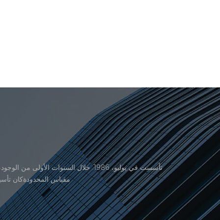
منتجاتنا موافقة من المنظمة القانونية القانونية علم القياس. في عام 1999، شيامن er