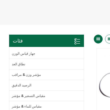
فئات
جهاز قياس الوزن
نطاق العد
مؤشر وزن & مراقب
الرصيد الدقيق
مقياس التسعير & مؤشر
مقياس للماء & مؤشر