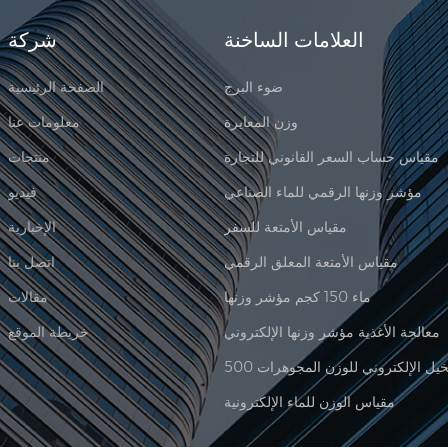
العلامات الساخنة
شركة
ضوء البرج
الصفحة الرئيسية
وزن المعايرة
معلومات عنا
مقياس حساب السعر القانوني للتجارة
منتجات
مؤشر وزنها الرقمي للماء الصناعي
فيديو
مقياس الأمتعة للسفر
الإخبارية
مقياس الأمتعة المعلق الرقمي
اتصل بنا
ماء 150 كجم مؤشر وزنها
مقالات
معالجة الأغذية مؤشر وزنها الإلكتروني
خريطة الموقع
مقياس الوزن للماء الإلكترونية