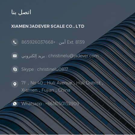
اتصل بنا
XIAMEN JADEVER SCALE CO., LTD
+865926037668 Ext. 8139
أمن :
christinelu@jadever.com
بريد إلكتروني :
Skype :
christinelu0817
7F，No.40，Huli Avenue，Huli District，
Xiamen，Fujian，China
Whatsapp :
+8618150152909