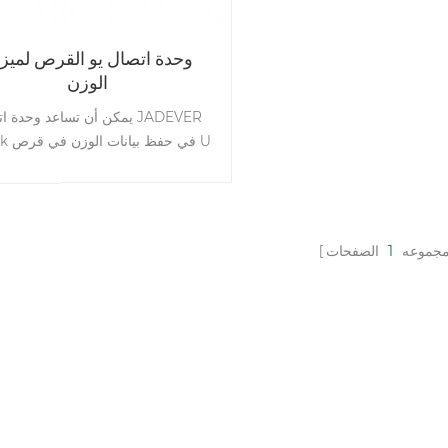
وحدة اتصال يو القرص لميز
الوزن
يمكن أن تساعد وحدة اتصال ER
U-disk في
توصيل قرص U بالكمبيوتر
مجموعه
1
الصفحات