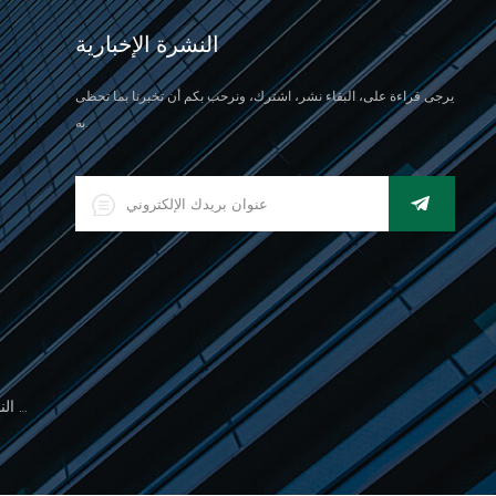
النشرة الإخبارية
يرجى قراءة على، البقاء نشر، اشترك، ونرحب بكم أن تخبرنا بما تحظى
به.
500 جرام مقياس النخيل الإلكتروني للوزن المجوهرات