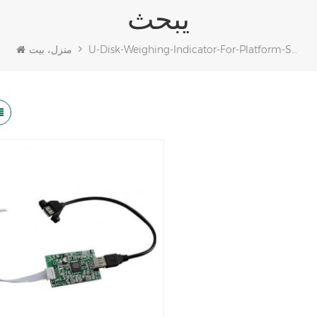
يبحث
U-Disk-Weighing-Indicator-For-Platform-Scale
منزل، بيت