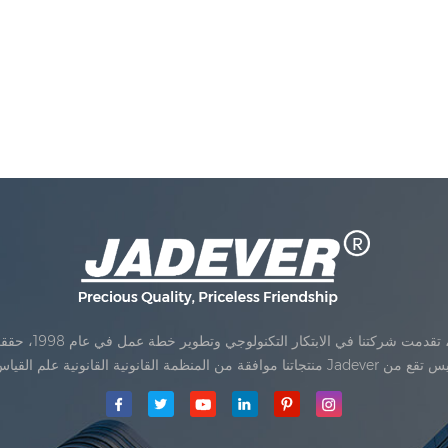
Jadev مقياس المحدودةكان تأسيس تقع من