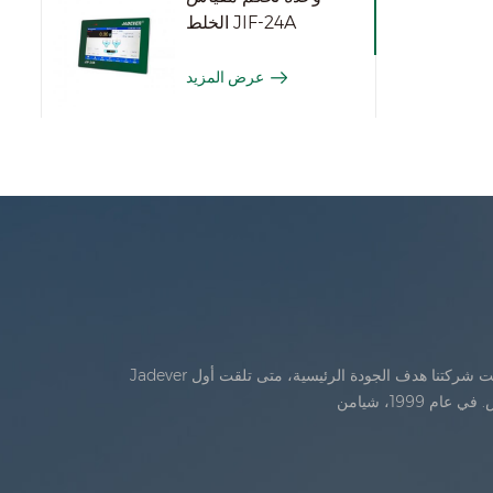
الخلط JIF-24A
عرض المزيد
Jadever تأسست في يوليو، 1986. خلال السنوات الأولى من الوجود، تقدمت شركتنا في الابتكار التكنولوجي وتطوير خطة عمل في عام 1998، حققت شركتنا هدف الجودة الرئيسية، متى تلقت أول