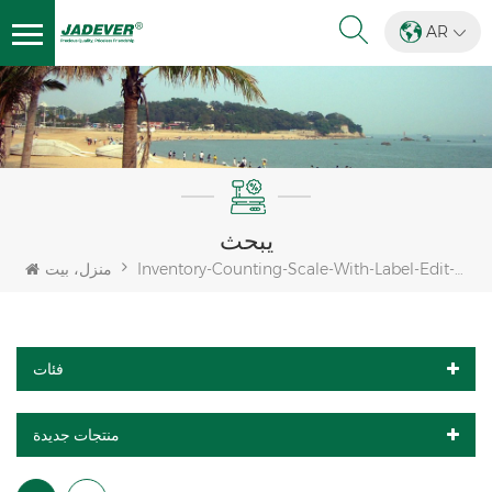
AR
يبحث
Inventory-Counting-Scale-With-Label-Edit-Print-Module
منزل، بيت
فئات
منتجات جديدة