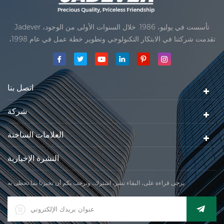
Jadever تأسست في يوليو، 1986. خلال السنوات الأولى من الوجود،
تقدمت شركتنا في الابتكار التكنولوجي وتطوير خطة عمل في عام 1998،
حققت شركتنا هدف الجودة الرئيسية، متى تلقت أول منتجاتنا موافقة من
المنظمة القانونية القانونية علم القياس. في عام 1999، شيامن Jadever
مقياس المحدودةكان تأسيس تقع من
اتصل بنا
شركة
العلامات الساخنة
النشرة الإخبارية
يرجى قراءة على، البقاء نشر، اشترك، ونرحب بكم أن تخبرنا بما تحظى به.