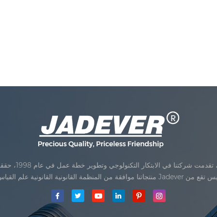
Jadev مقياس المحدودةكان تأسيس تقع من