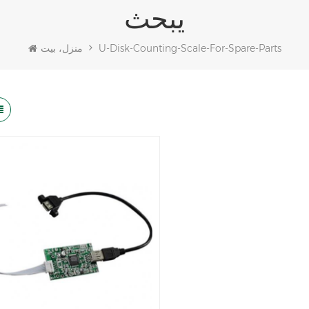
يبحث
U-Disk-Counting-Scale-For-Spare-Parts
منزل، بيت