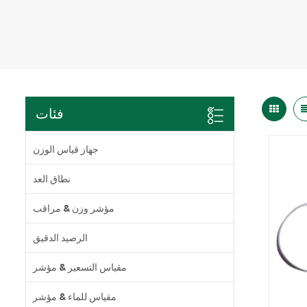
فئات
جهاز قياس الوزن
نطاق العد
مؤشر وزن & مراقب
الرصيد الدقيق
مقياس التسعير & مؤشر
مقياس للماء & مؤشر