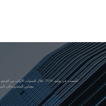
منتجاتنا موافقة من المنظمة القانونية القانونية علم القياس. في عام 1999، شيامن er