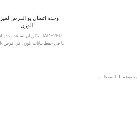
وحدة اتصال يو القرص لميز
الوزن
يمكن أن تساعد وحدة اتصال ER
U-disk في
توصيل قرص U بالكمبيوتر
مجموعه
1
الصفحات