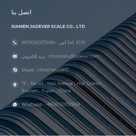
اتصل بنا
XIAMEN JADEVER SCALE CO., LTD
+865926037668 Ext. 8139
أمن :
christinelu@jadever.com
بريد إلكتروني :
Skype :
christinelu0817
7F，No.40，Huli Avenue，Huli District，
Xiamen，Fujian，China
Whatsapp :
+8618150152909