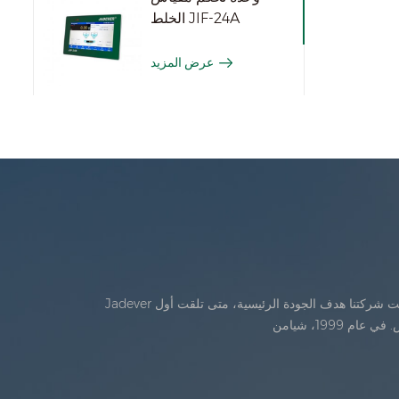
الخلط JIF-24A
عرض المزيد
Jadever تأسست في يوليو، 1986. خلال السنوات الأولى من الوجود، تقدمت شركتنا في الابتكار التكنولوجي وتطوير خطة عمل في عام 1998، حققت شركتنا هدف الجودة الرئيسية، متى تلقت أول