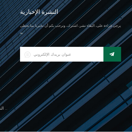
النشرة الإخبارية
يرجى قراءة على، البقاء نشر، اشترك، ونرحب بكم أن تخبرنا بما تحظى
به.
500 جرام مقياس النخيل الإلكتروني للوزن المجوهرات