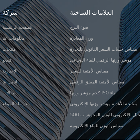
العلامات الساخنة
شركة
ضوء البرج
الصفحة الرئيسية
وزن المعايرة
معلومات عنا
مقياس حساب السعر القانوني للتجارة
منتجات
مؤشر وزنها الرقمي للماء الصناعي
فيديو
مقياس الأمتعة للسفر
الإخبارية
مقياس الأمتعة المعلق الرقمي
اتصل بنا
ماء 150 كجم مؤشر وزنها
مقالات
معالجة الأغذية مؤشر وزنها الإلكتروني
خريطة الموقع
مقياس الوزن للماء الإلكترونية