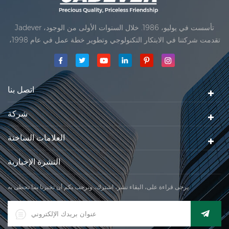
Jadever تأسست في يوليو، 1986. خلال السنوات الأولى من الوجود،
تقدمت شركتنا في الابتكار التكنولوجي وتطوير خطة عمل في عام 1998،
حققت شركتنا هدف الجودة الرئيسية، متى تلقت أول منتجاتنا موافقة من
المنظمة القانونية القانونية علم القياس. في عام 1999، شيامن Jadever
مقياس المحدودةكان تأسيس تقع من
اتصل بنا
شركة
العلامات الساخنة
النشرة الإخبارية
يرجى قراءة على، البقاء نشر، اشترك، ونرحب بكم أن تخبرنا بما تحظى به.