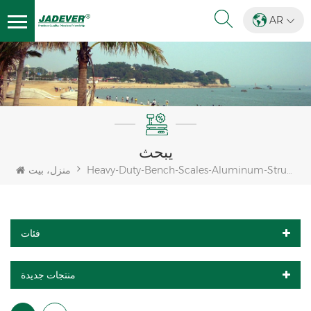
AR
يبحث
Heavy-Duty-Bench-Scales-Aluminum-Structure
منزل، بيت
فئات
منتجات جديدة