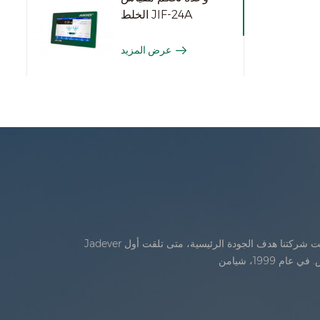
الخلط JIF-24A
عرض المزيد
Jadever تأسست في يوليو، 1986. خلال السنوات الأولى من الوجود، تقدمت شركتنا في الابتكار التكنولوجي وتطوير خطة عمل في عام 1998، حققت شركتنا هدف الجودة الرئيسية، متى تلقت أول