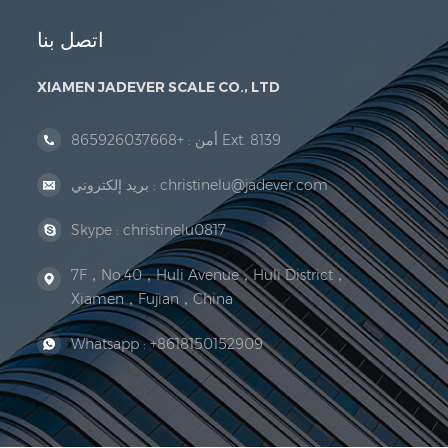
اتصل بنا
XIAMEN JADEVER SCALE CO., LTD
+865926037668 Ext. 8139
أمن :
christinelu@jadever.com
بريد إلكتروني :
Skype :
christinelu0817
7F，No.40，Huli Avenue，Huli District，
Xiamen，Fujian，China
Whatsapp :
+8618150152909