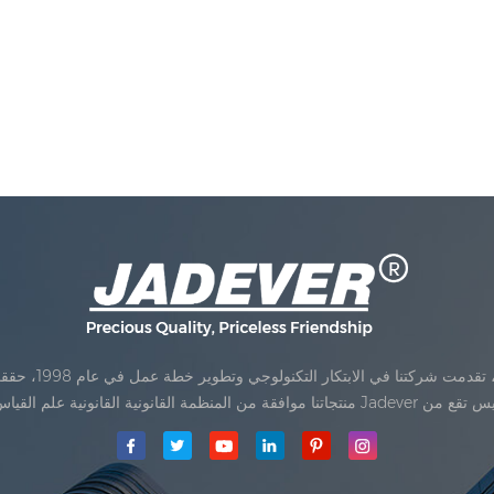
Jadev مقياس المحدودةكان تأسيس تقع من