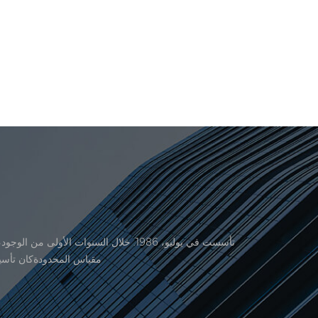
منتجاتنا موافقة من المنظمة القانونية القانونية علم القياس. في عام 1999، شيامن er