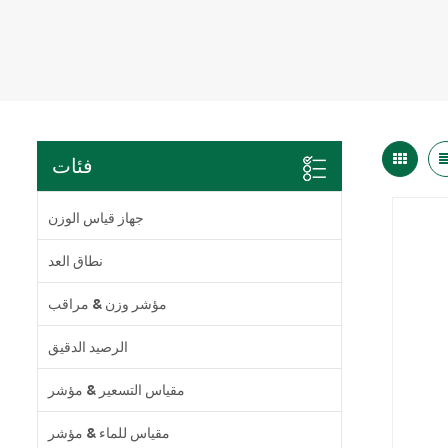
فئات
جهاز قياس الوزن
نطاق العد
مؤشر وزن & مراقب
الرصيد الدقيق
مقياس التسعير & مؤشر
مقياس للماء & مؤشر