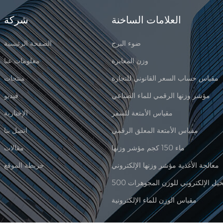
العلامات الساخنة
شركة
ضوء البرج
الصفحة الرئيسية
وزن المعايرة
معلومات عنا
مقياس حساب السعر القانوني للتجارة
منتجات
مؤشر وزنها الرقمي للماء الصناعي
فيديو
مقياس الأمتعة للسفر
الإخبارية
مقياس الأمتعة المعلق الرقمي
اتصل بنا
ماء 150 كجم مؤشر وزنها
مقالات
معالجة الأغذية مؤشر وزنها الإلكتروني
خريطة الموقع
مقياس الوزن للماء الإلكترونية