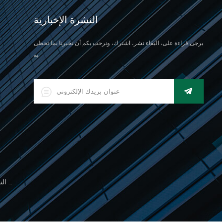
النشرة الإخبارية
يرجى قراءة على، البقاء نشر، اشترك، ونرحب بكم أن تخبرنا بما تحظى
به.
500 جرام مقياس النخيل الإلكتروني للوزن المجوهرات