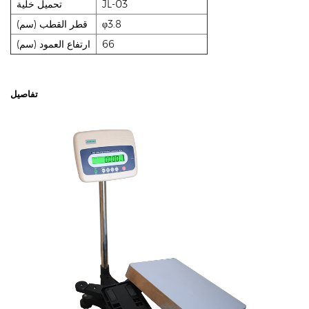
JL-03
تحميل خلية
φ3.8
قطر القطب (سم)
66
ارتفاع العمود (سم)
تفاصيل