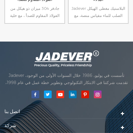
Jadever البلاستيك مغطى الهيكل
جادفر 304 ميزان ذو هيكل من
الصلب للماء مقياس منصة، مع
الفولاذ المقاوم للصدأ ، مع خلية
مختومة PCB وحمل الخلية، مثالية
تحميل محكمة الغلق ، مثالي لتصنيع
للرطوبة العالية بيئة.
الأغذية
Jadever تأسست في يوليو، 1986. خلال السنوات الأولى من الوجود،
تقدمت شركتنا في الابتكار التكنولوجي وتطوير خطة عمل في عام 1998،
حققت شركتنا هدف الجودة الرئيسية، متى تلقت أول منتجاتنا موافقة من
المنظمة القانونية القانونية علم القياس. في عام 1999، شيامن Jadever
مقياس المحدودةكان تأسيس تقع من
اتصل بنا
شركة