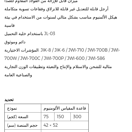
ميزان قابل للإزالة من الفولاذ المقاوم للصدأ
أرجل قابلة للتعديل غير قابلة للانزلاق وفقاعات تسوية متكاملة
هيكل الألمنيوم مناسب بشكل مثالي لسنوات من الاستخدام في بيئة
قاسية
باستخدام خلية التحميل JL-03
دائم وموثوق
المؤشرات الاختيارية: JIK-8 / JIK-6 / JWI-710 / JWI-700B / JWI-
700W / JWI-700C / JWI-700P / JWI-600 / JWI-586
مثالية للشحن والاستلام والإنتاج والتعبئة وتطبيقات الوزن التجارية
والصناعية العامة
تحديد
قاعدة المقياس الألومنيوم
نموذج
300
150
75
السعة (كجم)
42 × 52
حجم المنصة (سم)