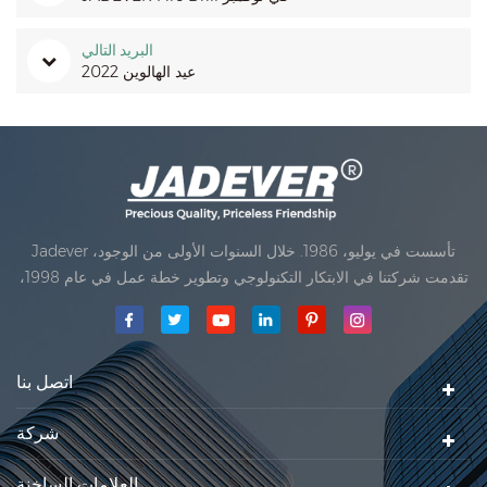
البريد التالي
2022 عيد الهالوين
Jadever تأسست في يوليو، 1986. خلال السنوات الأولى من الوجود،
تقدمت شركتنا في الابتكار التكنولوجي وتطوير خطة عمل في عام 1998،
حققت شركتنا هدف الجودة الرئيسية، متى تلقت أول منتجاتنا موافقة من
المنظمة القانونية القانونية علم القياس. في عام 1999، شيامن Jadever
مقياس المحدودةكان تأسيس تقع من
اتصل بنا
شركة
العلامات الساخنة