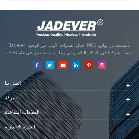
Jadever تأسست في يوليو، 1986. خلال السنوات الأولى من الوجود،
تقدمت شركتنا في الابتكار التكنولوجي وتطوير خطة عمل في عام 1998،
حققت شركتنا هدف الجودة الرئيسية، متى تلقت أول منتجاتنا موافقة من
المنظمة القانونية القانونية علم القياس. في عام 1999، شيامن Jadever
مقياس المحدودةكان تأسيس تقع من
اتصل بنا
شركة
العلامات الساخنة
النشرة الإخبارية