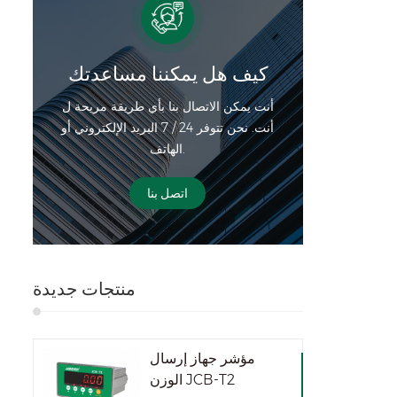
ويلية
JWPN-3k-
الأقصى
 30 الحد الأدنى
كيف هل يمكننا مساعدتك
التحديد كجم
أنت يمكن الاتصال بنا بأي طريقة مريحة ل
طعة
أنت. نحن تتوفر 24 / 7 البريد الإلكتروني أو
مامي
الهاتف.
لم، والخلف ارتفاع الحرف 16 ملم
)
اتصل بنا
ACï
بلة
ر الحجم
منتجات جديدة
مؤشر جهاز إرسال
الوزن JCB-T2