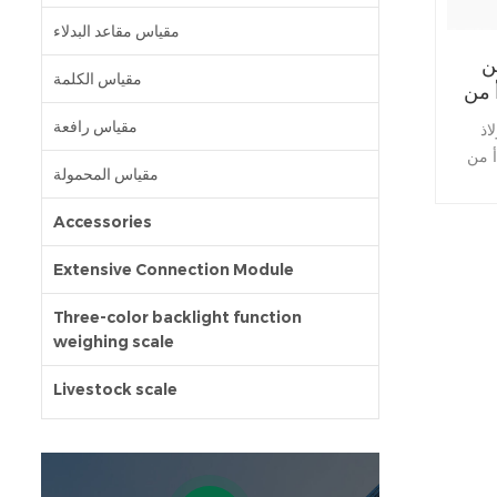
مقياس مقاعد البدلاء
ن
مقياس الكلمة
مقياس رافعة
اذ
زات: 304
مقياس المحمولة
ميم
كامل،
Accessories
مة
وجة
Extensive Connection Module
قاف
قة ●
Three-color backlight function
weighing scale
لضمان
توى التصفية حسب
Livestock scale
اتصال
رية 1/12000 أو 1/15000 دقة
على
لحوم