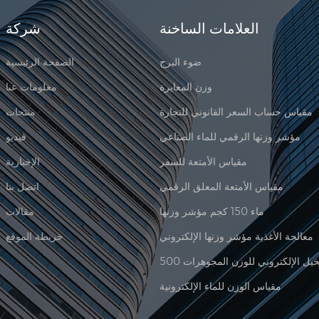
العلامات الساخنة
شركة
ضوء البرج
الصفحة الرئيسية
وزن المعايرة
معلومات عنا
مقياس حساب السعر القانوني للتجارة
منتجات
مؤشر وزنها الرقمي للماء الصناعي
فيديو
مقياس الأمتعة للسفر
الإخبارية
مقياس الأمتعة المعلق الرقمي
اتصل بنا
ماء 150 كجم مؤشر وزنها
مقالات
معالجة الأغذية مؤشر وزنها الإلكتروني
خريطة الموقع
مقياس الوزن للماء الإلكترونية