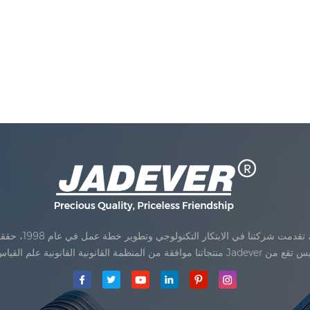
Jadev مقياس المحدودةكان تأسيس تقع من