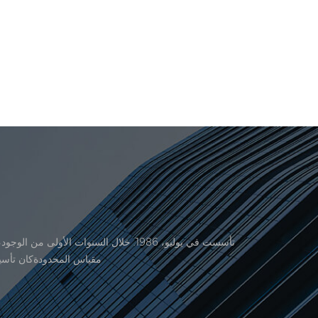
منتجاتنا موافقة من المنظمة القانونية القانونية علم القياس. في عام 1999، شيامن er