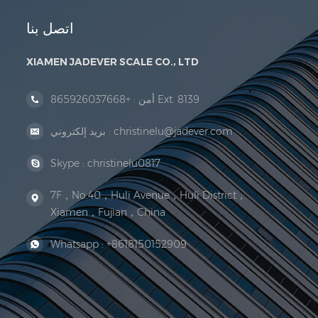
اتصل بنا
XIAMEN JADEVER SCALE CO., LTD
+865926037668 Ext. 8139
أمن :
christinelu@jadever.com
بريد إلكتروني :
Skype :
christinelu0817
7F，No.40，Huli Avenue，Huli District，
Xiamen，Fujian，China
Whatsapp :
+8618150152909