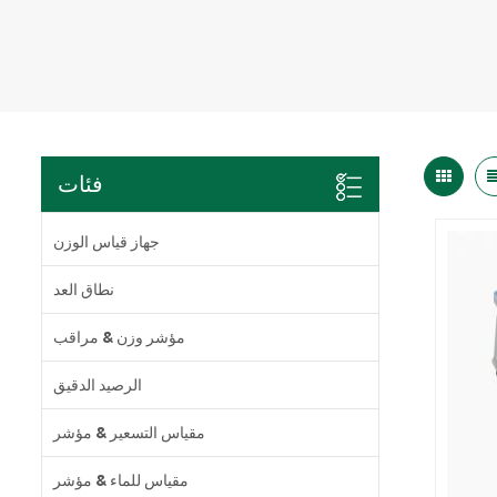
فئات
جهاز قياس الوزن
نطاق العد
مؤشر وزن & مراقب
الرصيد الدقيق
مقياس التسعير & مؤشر
مقياس للماء & مؤشر