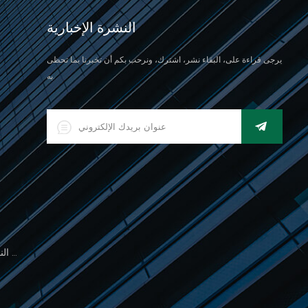
النشرة الإخبارية
يرجى قراءة على، البقاء نشر، اشترك، ونرحب بكم أن تخبرنا بما تحظى
به.
500 جرام مقياس النخيل الإلكتروني للوزن المجوهرات