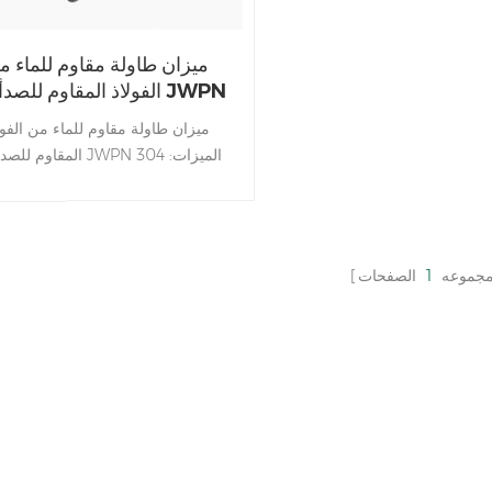
ميزان طاولة مقاوم للماء م
الفولاذ المقاوم للصدأ من JWPN
ميزان طاولة مقاوم للماء من الفول
المقاوم للصدأ من JWPN المي
غلاف من الفولاذ المقاوم للصدأ تص
لوحة دوائر كهربائية محكمة الغلق بال
مقاومة للماء، الأداء، وظيفة مقاو
للرطوبة والغبار شاشة LED مزد
مجموعه
1
الصفحات
الجوانب قابلة للتحديد السطوع وإي
التشغيل التلقائي وتصميم توفير الطا
معايرة نقطة واحدة ومتعددة النقاط 
الدقة âاختيار مس
الاستخدام للاحتياجات البيئية وظيفة 
RS232 اختيا
وسريعة ومستقرة و دقيق يستخدم 
نطاق واسع في المنتجات المائية وال