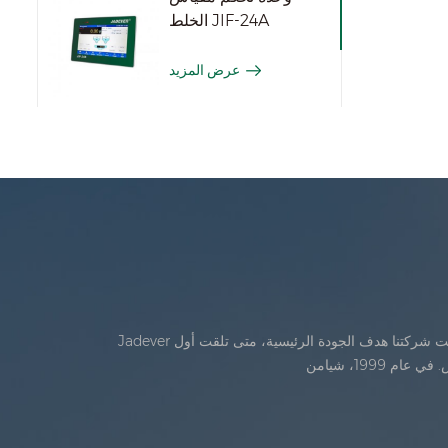
الخلط JIF-24A
عرض المزيد
Jadever تأسست في يوليو، 1986. خلال السنوات الأولى من الوجود، تقدمت شركتنا في الابتكار التكنولوجي وتطوير خطة عمل في عام 1998، حققت شركتنا هدف الجودة الرئيسية، متى تلقت أول