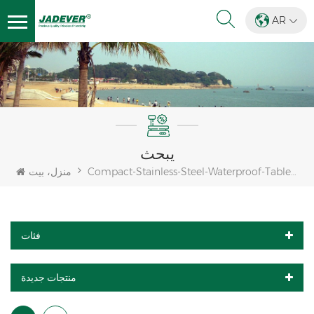
AR
يبحث
Compact-Stainless-Steel-Waterproof-Table-Scale
منزل، بيت
فئات
منتجات جديدة