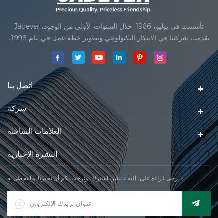
Jadever تأسست في يوليو، 1986. خلال السنوات الأولى من الوجود،
تقدمت شركتنا في الابتكار التكنولوجي وتطوير خطة عمل في عام 1998،
حققت شركتنا هدف الجودة الرئيسية، متى تلقت أول منتجاتنا موافقة من
المنظمة القانونية القانونية علم القياس. في عام 1999، شيامن Jadever
مقياس المحدودةكان تأسيس تقع من
اتصل بنا
شركة
العلامات الساخنة
النشرة الإخبارية
يرجى قراءة على، البقاء نشر، اشترك، ونرحب بكم أن تخبرنا بما تحظى به.