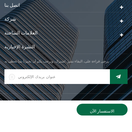
اتصل بنا
شركة
العلامات الساخنة
النشرة الإخبارية
يرجى قراءة على، البقاء نشر، اشترك، ونرحب بكم أن تخبرنا بما تحظى به.
|
XML
© 2026 Xiamen Jadever Scale Co., Ltd. كل الحقوق محفوظة. |
دعم شبكة IPv6
الاستفسار الآن
حول
اتصل
منتجات
منزل، بيت