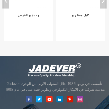
كابل مفتاح يو
وحدة يو القرص
Jadever تأسست في يوليو، 1986. خلال السنوات الأولى من الوجود،
تقدمت شركتنا في الابتكار التكنولوجي وتطوير خطة عمل في عام 1998،
حققت شركتنا هدف الجودة الرئيسية، متى تلقت أول منتجاتنا موافقة من
المنظمة القانونية القانونية علم القياس. في عام 1999، شيامن Jadever
مقياس المحدودةكان تأسيس تقع من