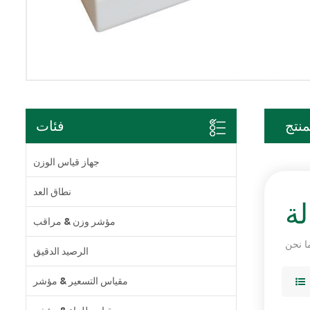
منتج
فئات
جهاز قياس الوزن
نطاق العد
ة
مؤشر وزن & مراقب
الرصيد الدقيق
مقياس التسعير & مؤشر