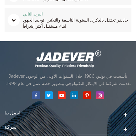
البريد التالي
جاديفر تحتفل بالذكرى السنوية التاسعة والثلاثين: توحيد الجهود
لبناء مستقبل أكثر إشراقاً
Jadever تأسست في يوليو، 1986. خلال السنوات الأولى من الوجود،
تقدمت شركتنا في الابتكار التكنولوجي وتطوير خطة عمل في عام 1998،
حققت شركتنا هدف الجودة الرئيسية، متى تلقت أول منتجاتنا موافقة من
المنظمة القانونية القانونية علم القياس. في عام 1999، شيامن Jadever
مقياس المحدودةكان تأسيس تقع من
اتصل بنا
شركة