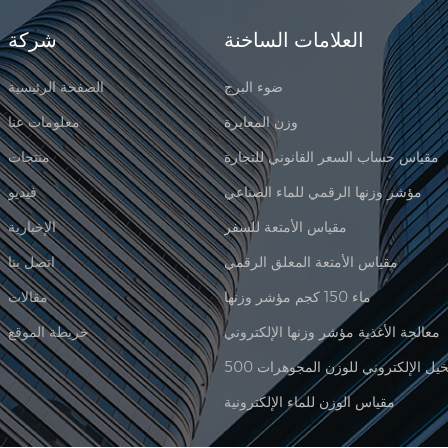
العلامات الساخنة
شركة
ضوء البرج
الصفحة الرئيسية
وزن المعايرة
معلومات عنا
مقياس حساب السعر القانوني للتجارة
منتجات
مؤشر وزنها الرقمي للماء الصناعي
فيديو
مقياس الأمتعة للسفر
الإخبارية
مقياس الأمتعة المعلق الرقمي
اتصل بنا
ماء 150 كجم مؤشر وزنها
مقالات
معالجة الأغذية مؤشر وزنها الإلكتروني
خريطة الموقع
مقياس الوزن للماء الإلكترونية