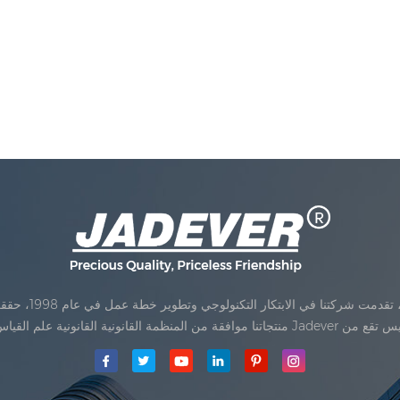
Jadev مقياس المحدودةكان تأسيس تقع من