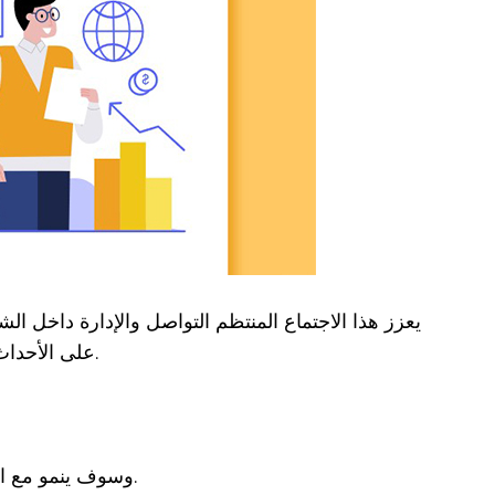
يعزز هذا الاجتماع المنتظم التواصل والإدارة داخل ا
على الأحداث الدولية الجارية بسرعة وتعديل اتجاهنا الاستراتيجي وفقًا للوضع الدولي.
بادئ ذي بدء ، ينضم موظف جديد إلى JADEVER وسوف ينمو مع الشركة في المستقبل.