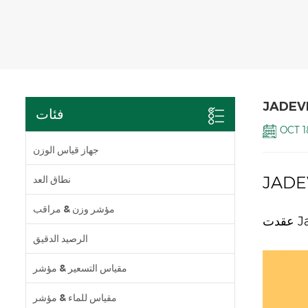
فئات
OCT 1
جهاز قياس الوزن
نطاق العد
مؤشر وزن & مراقب
الرصيد الدقيق
مقياس التسعير & مؤشر
مقياس للماء & مؤشر