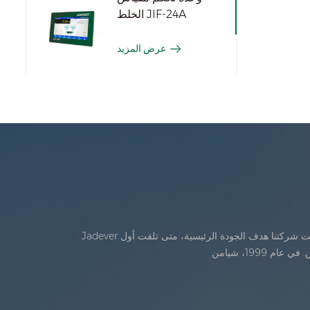
الخلط JIF-24A
عرض المزيد
Jadever تأسست في يوليو، 1986. خلال السنوات الأولى من الوجود، تقدمت شركتنا في الابتكار التكنولوجي وتطوير خطة عمل في عام 1998، حققت شركتنا هدف الجودة الرئيسية، متى تلقت أول