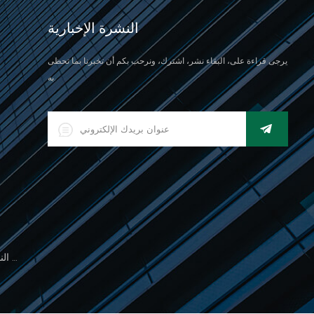
النشرة الإخبارية
يرجى قراءة على، البقاء نشر، اشترك، ونرحب بكم أن تخبرنا بما تحظى
به.
500 جرام مقياس النخيل الإلكتروني للوزن المجوهرات