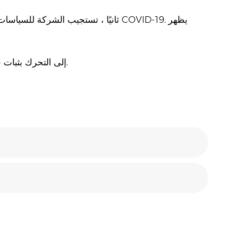
ثانيًا ، تستجيب الشركة للسياسات الوطن
ثالثًا ، الشكل الدولي الحالي معقد. يحتاج JADEVER إلى التحرك بثبات في الرياح والأمواج.