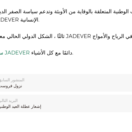
ية المتعلقة بالوقاية من الأوبئة وتدعم سياسة الصفر الديناميكي لـ D-19
رعاية JADEVER الإنسانية.
دائمًا مع كل الأشياء.
سوف ينمو JADEVER
المنشور السابق
نزول فروست
البريد التال
إشعار عطلة العيد الوطني