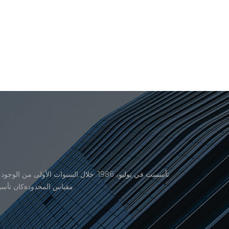
منتجاتنا موافقة من المنظمة القانونية القانونية علم القياس. في عام 1999، شيامن er