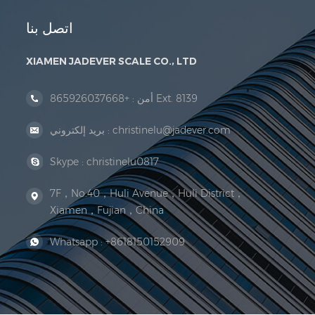
اتصل بنا
XIAMEN JADEVER SCALE CO., LTD
+865926037668 Ext. 8139
أمن :
christinelu@jadever.com
بريد إلكتروني :
Skype :
christinelu0817
7F，No.40，Huli Avenue，Huli District，
Xiamen，Fujian，China
Whatsapp :
+8618150152909