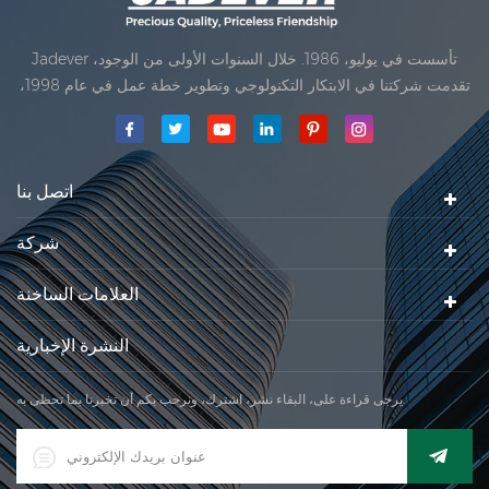
Jadever تأسست في يوليو، 1986. خلال السنوات الأولى من الوجود،
تقدمت شركتنا في الابتكار التكنولوجي وتطوير خطة عمل في عام 1998،
حققت شركتنا هدف الجودة الرئيسية، متى تلقت أول منتجاتنا موافقة من
المنظمة القانونية القانونية علم القياس. في عام 1999، شيامن Jadever
مقياس المحدودةكان تأسيس تقع من
اتصل بنا
شركة
العلامات الساخنة
النشرة الإخبارية
يرجى قراءة على، البقاء نشر، اشترك، ونرحب بكم أن تخبرنا بما تحظى به.