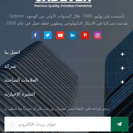
Jadever تأسست في يوليو، 1986. خلال السنوات الأولى من الوجود،
تقدمت شركتنا في الابتكار التكنولوجي وتطوير خطة عمل في عام 1998،
حققت شركتنا هدف الجودة الرئيسية، متى تلقت أول منتجاتنا موافقة من
المنظمة القانونية القانونية علم القياس. في عام 1999، شيامن Jadever
مقياس المحدودةكان تأسيس تقع من
اتصل بنا
شركة
العلامات الساخنة
النشرة الإخبارية
يرجى قراءة على، البقاء نشر، اشترك، ونرحب بكم أن تخبرنا بما تحظى به.