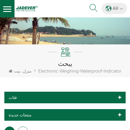
AR
يبحث
Electronic-Weighing-Waterproof-Indicator
منزل، بيت
فئات
منتجات جديدة