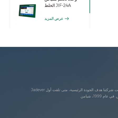
الخلط JIF-24A
عرض المزيد
Jadever تأسست في يوليو، 1986. خلال السنوات الأولى من الوجود، تقدمت شركتنا في الابتكار التكنولوجي وتطوير خطة عمل في عام 1998، حققت شركتنا هدف الجودة الرئيسية، متى تلقت أول