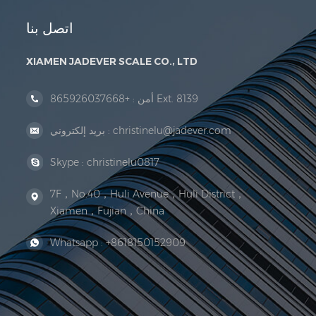
اتصل بنا
XIAMEN JADEVER SCALE CO., LTD
+865926037668 Ext. 8139
أمن :
christinelu@jadever.com
بريد إلكتروني :
Skype :
christinelu0817
7F，No.40，Huli Avenue，Huli District，
Xiamen，Fujian，China
Whatsapp :
+8618150152909