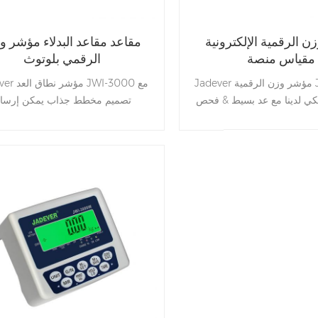
 الرقمية الإلكترونية
مقاعد مقاعد البدلاء مؤشر و
مقياس منصة
الرقمي بلوتوث
Jadever مؤشر وزن الرقمية JWI-586 هو
Jadever مؤشر ن
كي لدينا مع عد بسيط & فحص
تصميم مخطط جذاب يمكن إرسا
وظائف.
معلومات الوزن إلى الهاتف الذكي بو
بلوتوث