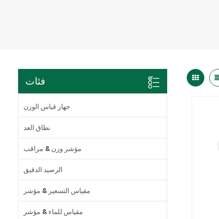
فئات
جهاز قياس الوزن
نطاق العد
مؤشر وزن & مراقب
الرصيد الدقيق
مقياس التسعير & مؤشر
مقياس للماء & مؤشر