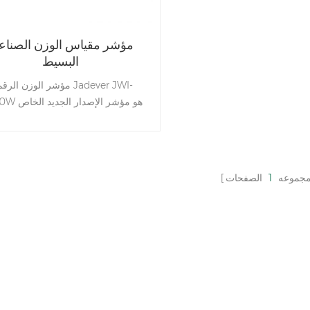
مؤشر مقياس الوزن الصناع
البسيط
مؤشر الوزن الرقمي ever JWI
3000W هو مؤشر ال
بنا مع برنامج الوزن الجديد ، ويمكن ال
عن طريق البلوتوث ، وواي فاي.
مجموعه
1
الصفحات