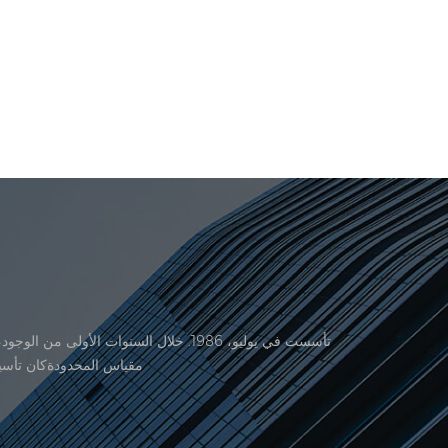
منتجاتنا موافقة من المنظمة القانونية القانونية علم القياس. في عام 1999، شيامن er