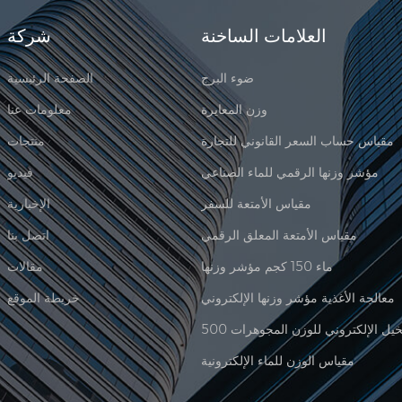
العلامات الساخنة
شركة
ضوء البرج
الصفحة الرئيسية
وزن المعايرة
معلومات عنا
مقياس حساب السعر القانوني للتجارة
منتجات
مؤشر وزنها الرقمي للماء الصناعي
فيديو
مقياس الأمتعة للسفر
الإخبارية
مقياس الأمتعة المعلق الرقمي
اتصل بنا
ماء 150 كجم مؤشر وزنها
مقالات
معالجة الأغذية مؤشر وزنها الإلكتروني
خريطة الموقع
مقياس الوزن للماء الإلكترونية