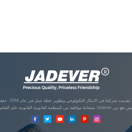
Jadev مقياس المحدودةكان تأسيس تقع من