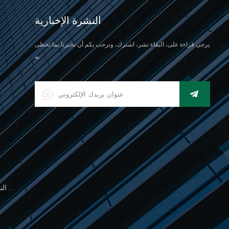
النشرة الإخبارية
يرجى قراءة على، البقاء نشر، اشترك، ونرحب بكم أن تخبرنا بما تحظى
به.
500 جرام مقياس النخيل الإلكتروني للوزن المجوهرات