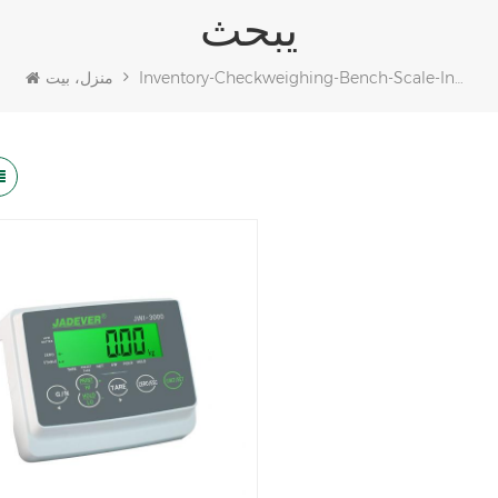
يبحث
Inventory-Checkweighing-Bench-Scale-Indicator-For-Packaging
منزل، بيت