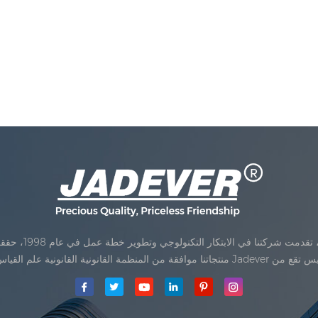
Jadev مقياس المحدودةكان تأسيس تقع من