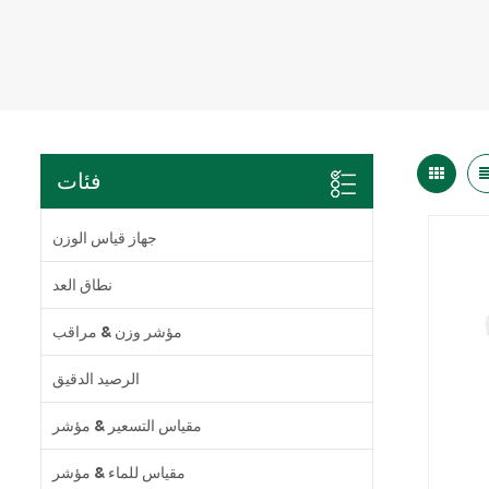
فئات
جهاز قياس الوزن
نطاق العد
مؤشر وزن & مراقب
الرصيد الدقيق
مقياس التسعير & مؤشر
مقياس للماء & مؤشر