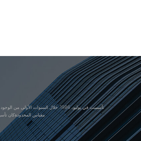
منتجاتنا موافقة من المنظمة القانونية القانونية علم القياس. في عام 1999، شيامن er