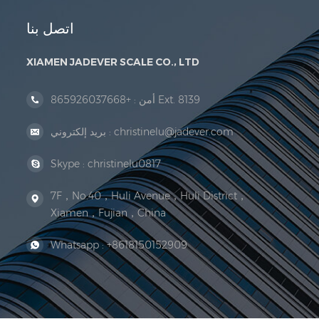
اتصل بنا
XIAMEN JADEVER SCALE CO., LTD
+865926037668 Ext. 8139
أمن :
christinelu@jadever.com
بريد إلكتروني :
Skype :
christinelu0817
7F，No.40，Huli Avenue，Huli District，
Xiamen，Fujian，China
Whatsapp :
+8618150152909