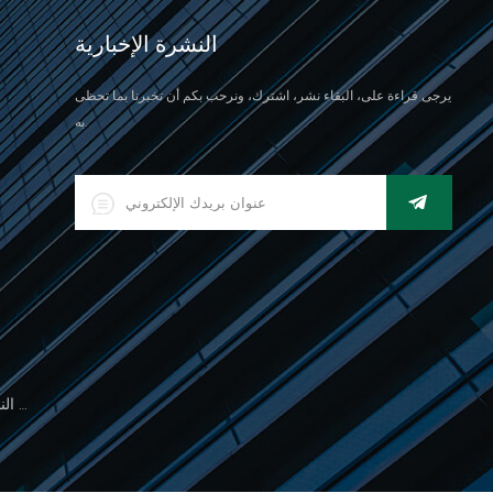
النشرة الإخبارية
يرجى قراءة على، البقاء نشر، اشترك، ونرحب بكم أن تخبرنا بما تحظى
به.
500 جرام مقياس النخيل الإلكتروني للوزن المجوهرات