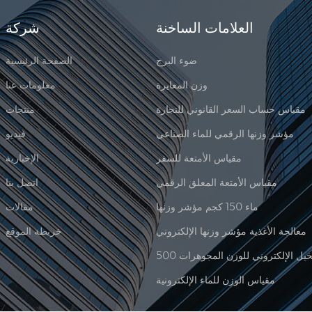
العلامات الساخنة
شركة
ضوء البرج
الصفحة الرئيسية
وزن المعايرة
معلومات عنا
مقياس حساب السعر القانوني للتجارة
منتجات
مؤشر وزنها الرقمي للماء الصناعي
فيديو
مقياس الأمتعة للسفر
الإخبارية
مقياس الأمتعة المعلق الرقمي
اتصل بنا
ماء 150 كجم مؤشر وزنها
مقالات
معالجة الأغذية مؤشر وزنها الإلكتروني
خريطة الموقع
مقياس الوزن للماء الإلكترونية