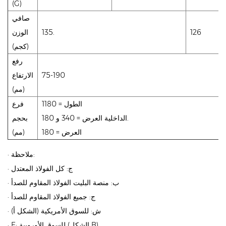
(G)
صافي
126
135.
الوزن
(كجم)
رفع
75-190
الارتفاع
(مم)
الطول = 1180
فرع
الداخلية العرض = 340 و 180.
بحجم
العرض = 180
(مم)
· ملاحظة:
· ج: كل الفولاذ المعتدل
· ب: منصة البليت الفولاذ المقاوم للصدأ
· ج: جميع الفولاذ المقاوم للصدأ
· ش: للسوق الأمريكية (الشكل أ)
· E: للسوق الأوروبية (الشكل B)