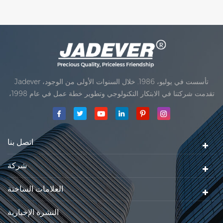
حملها، لوجستية، صريحة.
موتورات المحرك، المعدات
الصناعية، مواد البناء، الطبول
المعدنية و المزيد.
Jadever تأسست في يوليو، 1986. خلال السنوات الأولى من الوجود،
تقدمت شركتنا في الابتكار التكنولوجي وتطوير خطة عمل في عام 1998،
حققت شركتنا هدف الجودة الرئيسية، متى تلقت أول منتجاتنا موافقة من
المنظمة القانونية القانونية علم القياس. في عام 1999، شيامن Jadever
مقياس المحدودةكان تأسيس تقع من
اتصل بنا
شركة
العلامات الساخنة
النشرة الإخبارية