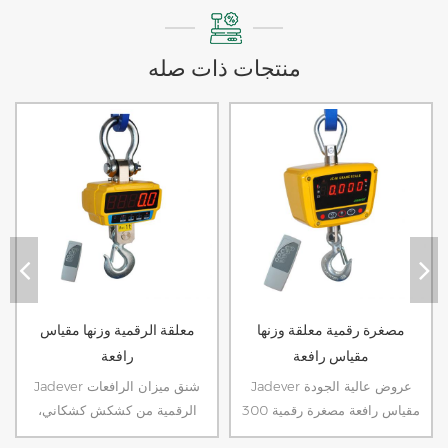
منتجات ذات صله
مصغرة رقمية معلقة وزنها
معلقة الرقمية وزنها مقياس
مقياس رافعة
رافعة
Jadever عروض عالية الجودة
Jadever شنق ميزان الرافعات
مقياس رافعة مصغرة رقمية 300
الرقمية من كشكش كشكاني،
كيلوجرام / 660 رطلا، من السهل
رافعة شوكية أو شعاع لمساعدة