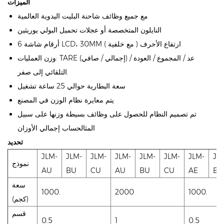
الميزات
مع جميع وظائف شاحنة البليت اليدوية العالمية
النايلون المتخصصة أو عجلات تحميل البولي يوريثين
6 أرقام شاشة LCD، 30MM ارتفاع الأحرف ( مع خلفية )
وزن العمليات: TARE (إجمالي / صافي) / عد / المجموع / العودة
التلقائي إلى صفر.
سعة البطارية حوالي 25 ساعة تشغيل
يتم معايرة نظام الوزن في المصنع
تم تصميم النظام للحصول على وظائف بسيطة وزنها على سبيل
المثالحساب إجمالي الأوزان
تحديد
JLM-
JLM-
JLM-
JLM-
JLM-
JLM-
JLM-
JL
نموذج
AU
BU
CU
AU
BU
CU
AE
BE
سعة
1000.
2000
1000.
(كجم)
قسم
0.5
1
0.5