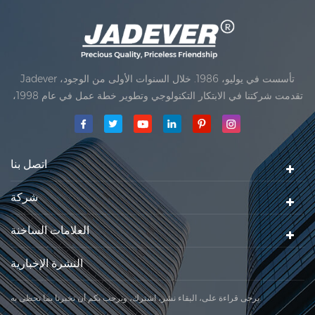
Jadever تأسست في يوليو، 1986. خلال السنوات الأولى من الوجود،
تقدمت شركتنا في الابتكار التكنولوجي وتطوير خطة عمل في عام 1998،
حققت شركتنا هدف الجودة الرئيسية، متى تلقت أول منتجاتنا موافقة من
المنظمة القانونية القانونية علم القياس. في عام 1999، شيامن Jadever
مقياس المحدودةكان تأسيس تقع من
اتصل بنا
شركة
العلامات الساخنة
النشرة الإخبارية
يرجى قراءة على، البقاء نشر، اشترك، ونرحب بكم أن تخبرنا بما تحظى به.