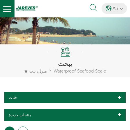
AR
يبحث
Waterproof-Seafood-Scale
منزل، بيت
فئات
منتجات جديدة