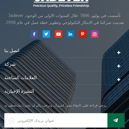
Jadever تأسست في يوليو، 1986. خلال السنوات الأولى من الوجود،
تقدمت شركتنا في الابتكار التكنولوجي وتطوير خطة عمل في عام 1998،
حققت شركتنا هدف الجودة الرئيسية، متى تلقت أول منتجاتنا موافقة من
المنظمة القانونية القانونية علم القياس. في عام 1999، شيامن Jadever
مقياس المحدودةكان تأسيس تقع من
اتصل بنا
شركة
العلامات الساخنة
النشرة الإخبارية
يرجى قراءة على، البقاء نشر، اشترك، ونرحب بكم أن تخبرنا بما تحظى به.