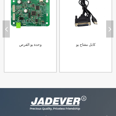
كابل مفتاح يو
وحدة يو القرص