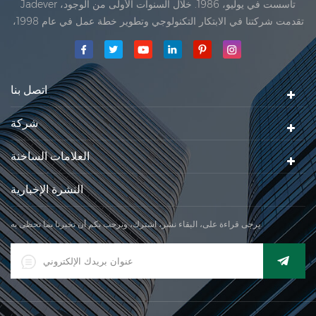
Jadever تأسست في يوليو، 1986. خلال السنوات الأولى من الوجود،
تقدمت شركتنا في الابتكار التكنولوجي وتطوير خطة عمل في عام 1998،
حققت شركتنا هدف الجودة الرئيسية، متى تلقت أول منتجاتنا موافقة من
المنظمة القانونية القانونية علم القياس. في عام 1999، شيامن Jadever
مقياس المحدودةكان تأسيس تقع من
اتصل بنا
شركة
العلامات الساخنة
النشرة الإخبارية
يرجى قراءة على، البقاء نشر، اشترك، ونرحب بكم أن تخبرنا بما تحظى به.