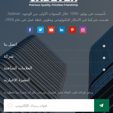
Jadever تأسست في يوليو، 1986. خلال السنوات الأولى من الوجود،
تقدمت شركتنا في الابتكار التكنولوجي وتطوير خطة عمل في عام 1998،
حققت شركتنا هدف الجودة الرئيسية، متى تلقت أول منتجاتنا موافقة من
المنظمة القانونية القانونية علم القياس. في عام 1999، شيامن Jadever
مقياس المحدودةكان تأسيس تقع من
اتصل بنا
شركة
العلامات الساخنة
النشرة الإخبارية
يرجى قراءة على، البقاء نشر، اشترك، ونرحب بكم أن تخبرنا بما تحظى به.