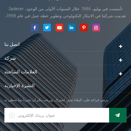
Jadever تأسست في يوليو، 1986. خلال السنوات الأولى من الوجود،
تقدمت شركتنا في الابتكار التكنولوجي وتطوير خطة عمل في عام 1998،
حققت شركتنا هدف الجودة الرئيسية، متى تلقت أول منتجاتنا موافقة من
المنظمة القانونية القانونية علم القياس. في عام 1999، شيامن Jadever
مقياس المحدودةكان تأسيس تقع من
اتصل بنا
شركة
العلامات الساخنة
النشرة الإخبارية
يرجى قراءة على، البقاء نشر، اشترك، ونرحب بكم أن تخبرنا بما تحظى به.