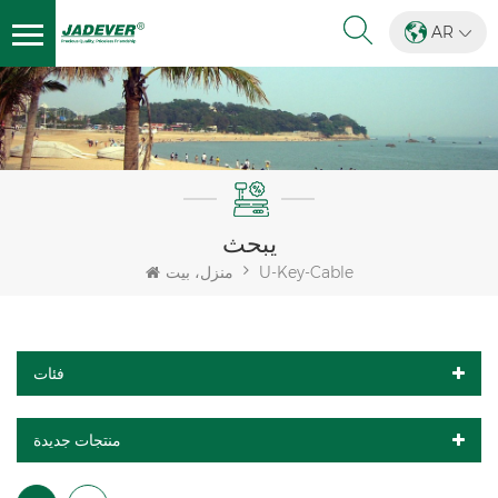
AR
يبحث
U-Key-Cable
منزل، بيت
فئات
منتجات جديدة