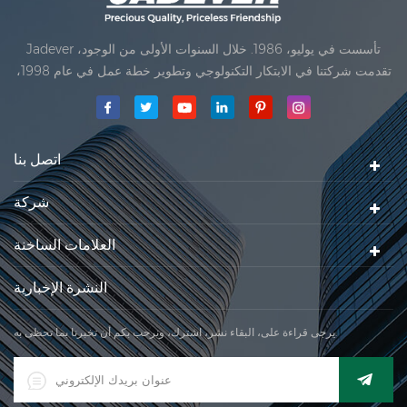
Jadever تأسست في يوليو، 1986. خلال السنوات الأولى من الوجود،
تقدمت شركتنا في الابتكار التكنولوجي وتطوير خطة عمل في عام 1998،
حققت شركتنا هدف الجودة الرئيسية، متى تلقت أول منتجاتنا موافقة من
المنظمة القانونية القانونية علم القياس. في عام 1999، شيامن Jadever
مقياس المحدودةكان تأسيس تقع من
اتصل بنا
شركة
العلامات الساخنة
النشرة الإخبارية
يرجى قراءة على، البقاء نشر، اشترك، ونرحب بكم أن تخبرنا بما تحظى به.