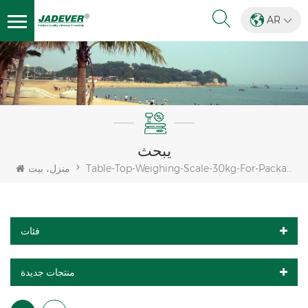
AR
يبحث
Table-Top-Weighing-Scale-30kg-For-Package
منزل، بيت
فئات
منتجات جديدة