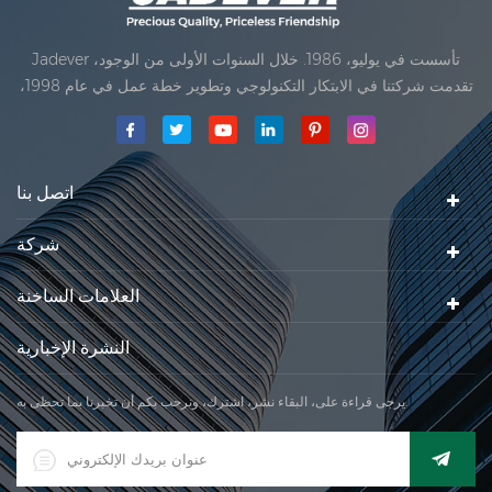
Jadever تأسست في يوليو، 1986. خلال السنوات الأولى من الوجود،
تقدمت شركتنا في الابتكار التكنولوجي وتطوير خطة عمل في عام 1998،
حققت شركتنا هدف الجودة الرئيسية، متى تلقت أول منتجاتنا موافقة من
المنظمة القانونية القانونية علم القياس. في عام 1999، شيامن Jadever
مقياس المحدودةكان تأسيس تقع من
اتصل بنا
شركة
العلامات الساخنة
النشرة الإخبارية
يرجى قراءة على، البقاء نشر، اشترك، ونرحب بكم أن تخبرنا بما تحظى به.