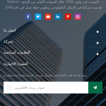
Jadever تأسست في يوليو، 1986. خلال السنوات الأولى من الوجود،
تقدمت شركتنا في الابتكار التكنولوجي وتطوير خطة عمل في عام 1998،
حققت شركتنا هدف الجودة الرئيسية، متى تلقت أول منتجاتنا موافقة من
المنظمة القانونية القانونية علم القياس. في عام 1999، شيامن Jadever
مقياس المحدودةكان تأسيس تقع من
اتصل بنا
شركة
العلامات الساخنة
النشرة الإخبارية
يرجى قراءة على، البقاء نشر، اشترك، ونرحب بكم أن تخبرنا بما تحظى به.