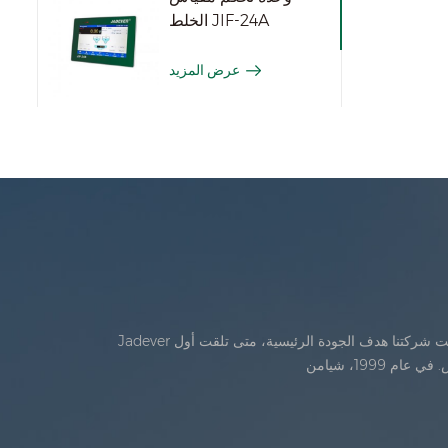
الخلط JIF-24A
عرض المزيد
Jadever تأسست في يوليو، 1986. خلال السنوات الأولى من الوجود، تقدمت شركتنا في الابتكار التكنولوجي وتطوير خطة عمل في عام 1998، حققت شركتنا هدف الجودة الرئيسية، متى تلقت أول