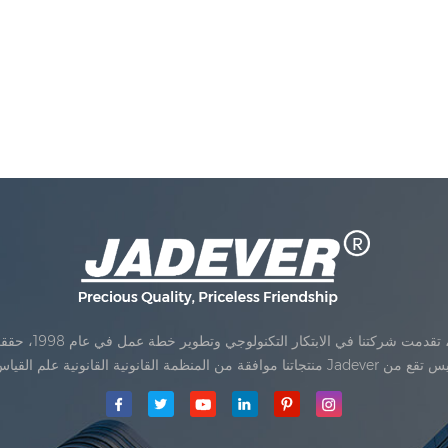
Jadev مقياس المحدودةكان تأسيس تقع من