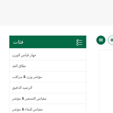
فئات
جهاز قياس الوزن
نطاق العد
مؤشر وزن & مراقب
الرصيد الدقيق
مقياس التسعير & مؤشر
مقياس للماء & مؤشر