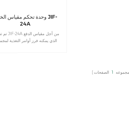
وحدة تحكم مقياس الخلط F
24A
تم تصميم JIF-24A
الذي يمكنه فرز أوامر التغذية لمجم
متنوعة من المواد. يمكن يمكن استخد
على نطاق واسع في خلط الخرسانة،
البيتومين، المعادن، الكيميائية، الصن
الغذائية الخ. ميزات الإصدارï¼ 1.
مجموعه
1
الصفحات
الاستخدام . تجربة أفضل 2. 
الذاكرة في، يمكن عرض عملية التج
دعم الخلطة من 12 نوعا من المو
تخصيصها وفقًا لعملية الخلط تسلسل
في الاستخدام؛ 4. عملية العمل 
يمكن ضبط قيمة التغذية ووقت الما
وفي الوقت الفعلي يمكن عرض دينام