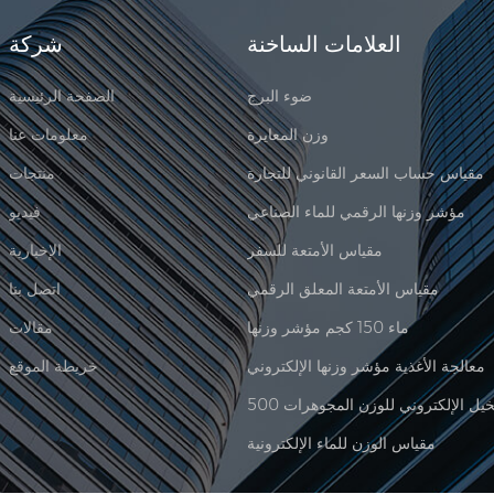
العلامات الساخنة
شركة
ضوء البرج
الصفحة الرئيسية
وزن المعايرة
معلومات عنا
مقياس حساب السعر القانوني للتجارة
منتجات
مؤشر وزنها الرقمي للماء الصناعي
فيديو
مقياس الأمتعة للسفر
الإخبارية
مقياس الأمتعة المعلق الرقمي
اتصل بنا
ماء 150 كجم مؤشر وزنها
مقالات
معالجة الأغذية مؤشر وزنها الإلكتروني
خريطة الموقع
مقياس الوزن للماء الإلكترونية