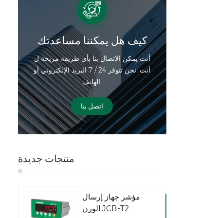
م: حفظ
ئي
بيوتر
كيف هل يمكننا مساعدتك
أو طابعة
أنت يمكن الاتصال بنا بأي طريقة مريحة ل
عة
أنت. نحن تتوفر 24 / 7 البريد الإلكتروني أو
اءة
الهاتف.
ستيراد وتصدير
ة
اتصل بنا
ترقية
، وما
ل التحديق،
ت/فك
TCP¼ل
منتجات جديدة
وPLC،
مؤشر جهاز إرسال
الوزن JCB-T2