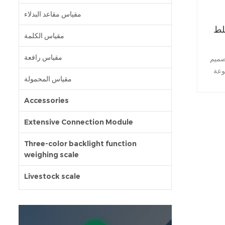
مقياس مقاعد البدلاء
JI-
مقياس الكلمة
مقياس رافعة
 من أجل مقياس الدفع
وعة
مقياس المحمولة
امها
 خلط
Accessories
اعات
 سهل
Extensive Connection Module
بناء بطاقة
ميع
Three-color backlight function
weighing scale
الديناميكية بيانياً للأفضل الفهم والرصد؛. 3.
اد. يمكن
Livestock scale
 مرن
واضح.
دة،
يكية