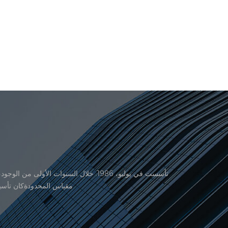
منتجاتنا موافقة من المنظمة القانونية القانونية علم القياس. في عام 1999، شيامن er