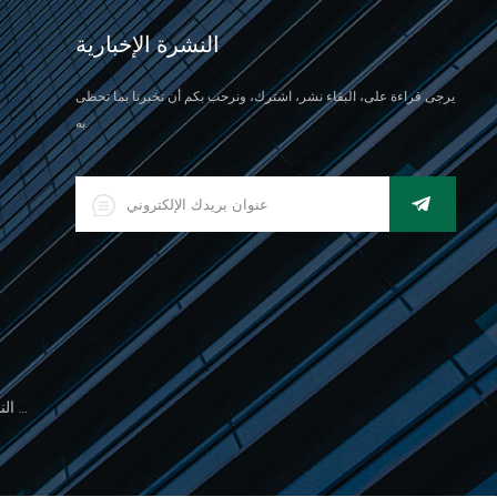
النشرة الإخبارية
يرجى قراءة على، البقاء نشر، اشترك، ونرحب بكم أن تخبرنا بما تحظى
به.
500 جرام مقياس النخيل الإلكتروني للوزن المجوهرات