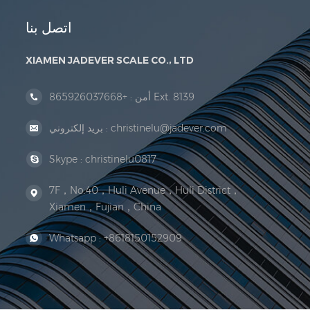
اتصل بنا
XIAMEN JADEVER SCALE CO., LTD
+865926037668 Ext. 8139
أمن :
christinelu@jadever.com
بريد إلكتروني :
Skype :
christinelu0817
7F，No.40，Huli Avenue，Huli District，
Xiamen，Fujian，China
Whatsapp :
+8618150152909