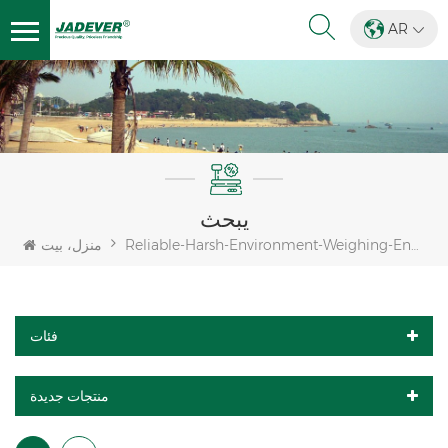
AR
يبحث
Reliable-Harsh-Environment-Weighing-Encoder
منزل، بيت
فئات
منتجات جديدة