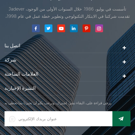
Jadever تأسست في يوليو، 1986. خلال السنوات الأولى من الوجود،
تقدمت شركتنا في الابتكار التكنولوجي وتطوير خطة عمل في عام 1998،
حققت شركتنا هدف الجودة الرئيسية، متى تلقت أول منتجاتنا موافقة من
المنظمة القانونية القانونية علم القياس. في عام 1999، شيامن Jadever
مقياس المحدودةكان تأسيس تقع من
اتصل بنا
شركة
العلامات الساخنة
النشرة الإخبارية
يرجى قراءة على، البقاء نشر، اشترك، ونرحب بكم أن تخبرنا بما تحظى به.