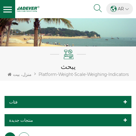
AR
يبحث
Platform-Weight-Scale-Weighing-Indicators
منزل، بيت
فئات
منتجات جديدة