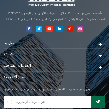
Jadever تأسست في يوليو، 1986. خلال السنوات الأولى من الوجود،
تقدمت شركتنا في الابتكار التكنولوجي وتطوير خطة عمل في عام 1998،
حققت شركتنا هدف الجودة الرئيسية، متى تلقت أول منتجاتنا موافقة من
المنظمة القانونية القانونية علم القياس. في عام 1999، شيامن Jadever
مقياس المحدودةكان تأسيس تقع من
اتصل بنا
شركة
العلامات الساخنة
النشرة الإخبارية
يرجى قراءة على، البقاء نشر، اشترك، ونرحب بكم أن تخبرنا بما تحظى به.