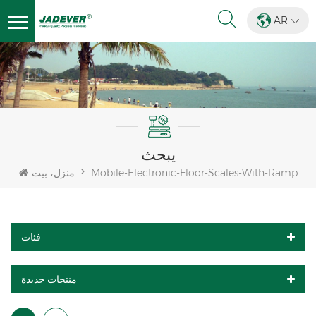
AR
يبحث
Mobile-Electronic-Floor-Scales-With-Ramp
منزل، بيت
فئات
منتجات جديدة