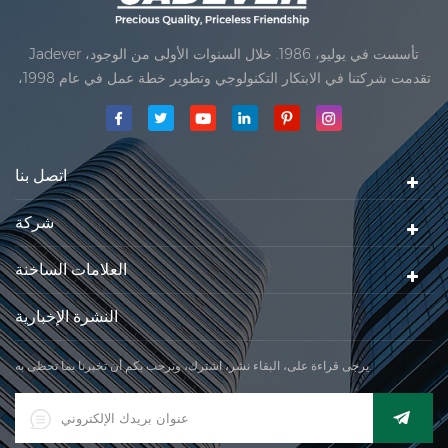
Jadever تأسست في يوليو، 1986. خلال السنوات الأولى من الوجود،
تقدمت شركتنا في الابتكار التكنولوجي وتطوير خطة عمل في عام 1998،
حققت شركتنا هدف الجودة الرئيسية، متى تلقت أول منتجاتنا موافقة من
المنظمة القانونية القانونية علم القياس. في عام 1999، شيامن Jadever
مقياس المحدودةكان تأسيس تقع من
اتصل بنا
شركة
العلامات الساخنة
النشرة الإخبارية
يرجى قراءة على، البقاء نشر، اشترك، ونرحب بكم أن تخبرنا بما تحظى به.