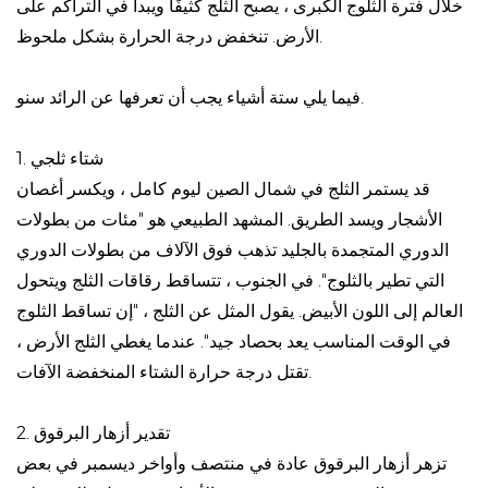
خلال فترة الثلوج الكبرى ، يصبح الثلج كثيفًا ويبدأ في التراكم على
الأرض. تنخفض درجة الحرارة بشكل ملحوظ.
فيما يلي ستة أشياء يجب أن تعرفها عن الرائد سنو.
1. شتاء ثلجي
قد يستمر الثلج في شمال الصين ليوم كامل ، ويكسر أغصان
الأشجار ويسد الطريق. المشهد الطبيعي هو "مئات من بطولات
الدوري المتجمدة بالجليد تذهب فوق الآلاف من بطولات الدوري
التي تطير بالثلوج". في الجنوب ، تتساقط رقاقات الثلج ويتحول
العالم إلى اللون الأبيض.
يقول المثل عن الثلج ، "إن تساقط الثلوج
في الوقت المناسب يعد بحصاد جيد". عندما يغطي الثلج الأرض ،
تقتل درجة حرارة الشتاء المنخفضة الآفات.
2. تقدير أزهار البرقوق
تزهر أزهار البرقوق عادة في منتصف وأواخر ديسمبر في بعض