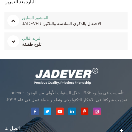
البارد بعد التمرين.
المنشور السابق
JADEVER الاحتفال بالذكرى السادسة والثلاثين
البريد التالي
ثلوج طفيفة
Jadever تأسست في يوليو، 1986. خلال السنوات الأولى من الوجود،
تقدمت شركتنا في الابتكار التكنولوجي وتطوير خطة عمل في عام 1998،
حققت شركتنا هدف الجودة الرئيسية، متى تلقت أول منتجاتنا موافقة من
المنظمة القانونية القانونية علم القياس. في عام 1999، شيامن Jadever
مقياس المحدودةكان تأسيس تقع من
اتصل بنا