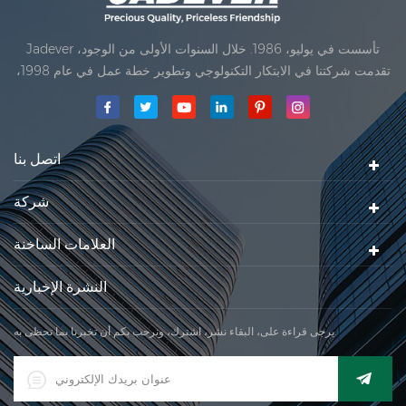
Jadever تأسست في يوليو، 1986. خلال السنوات الأولى من الوجود،
تقدمت شركتنا في الابتكار التكنولوجي وتطوير خطة عمل في عام 1998،
حققت شركتنا هدف الجودة الرئيسية، متى تلقت أول منتجاتنا موافقة من
المنظمة القانونية القانونية علم القياس. في عام 1999، شيامن Jadever
مقياس المحدودةكان تأسيس تقع من
اتصل بنا
شركة
العلامات الساخنة
النشرة الإخبارية
يرجى قراءة على، البقاء نشر، اشترك، ونرحب بكم أن تخبرنا بما تحظى به.