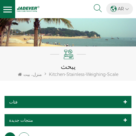
AR
يبحث
Kitchen-Stainless-Weighing-Scale
منزل، بيت
فئات
منتجات جديدة