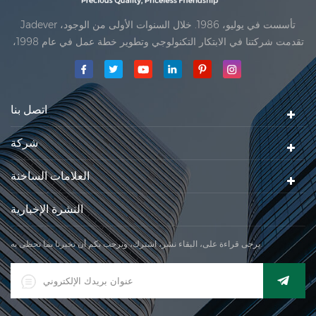
Jadever تأسست في يوليو، 1986. خلال السنوات الأولى من الوجود،
تقدمت شركتنا في الابتكار التكنولوجي وتطوير خطة عمل في عام 1998،
حققت شركتنا هدف الجودة الرئيسية، متى تلقت أول منتجاتنا موافقة من
المنظمة القانونية القانونية علم القياس. في عام 1999، شيامن Jadever
مقياس المحدودةكان تأسيس تقع من
اتصل بنا
شركة
العلامات الساخنة
النشرة الإخبارية
يرجى قراءة على، البقاء نشر، اشترك، ونرحب بكم أن تخبرنا بما تحظى به.