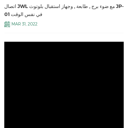
اتصال JWL مع ضوء برج , طابعة , وجهاز استقبال بلوتوث JP-
01 في نفس الوقت
MAR 31, 2022