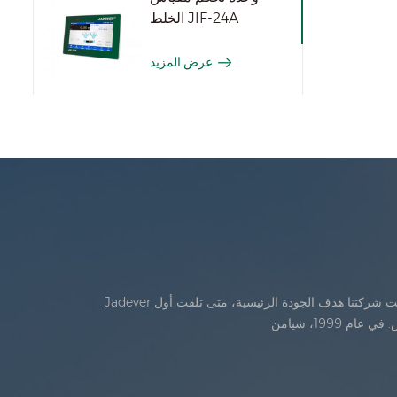
الخلط JIF-24A
عرض المزيد
Jadever تأسست في يوليو، 1986. خلال السنوات الأولى من الوجود، تقدمت شركتنا في الابتكار التكنولوجي وتطوير خطة عمل في عام 1998، حققت شركتنا هدف الجودة الرئيسية، متى تلقت أول