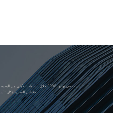
منتجاتنا موافقة من المنظمة القانونية القانونية علم القياس. في عام 1999، شيامن er