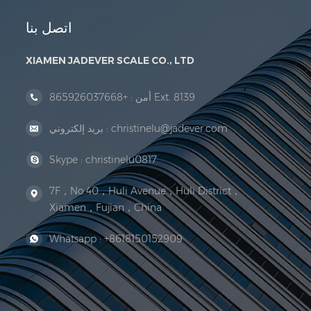
اتصل بنا
XIAMEN JADEVER SCALE CO., LTD
+865926037668 Ext. 8139
أمن :
christinelu@jadever.com
بريد إلكتروني :
Skype :
christinelu0817
7F，No.40，Huli Avenue，Huli District，
Xiamen，Fujian，China
Whatsapp :
+8618150152909