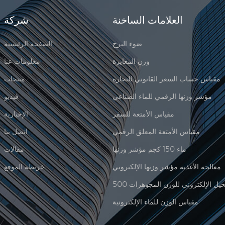
العلامات الساخنة
شركة
ضوء البرج
الصفحة الرئيسية
وزن المعايرة
معلومات عنا
مقياس حساب السعر القانوني للتجارة
منتجات
مؤشر وزنها الرقمي للماء الصناعي
فيديو
مقياس الأمتعة للسفر
الإخبارية
مقياس الأمتعة المعلق الرقمي
اتصل بنا
ماء 150 كجم مؤشر وزنها
مقالات
معالجة الأغذية مؤشر وزنها الإلكتروني
خريطة الموقع
مقياس الوزن للماء الإلكترونية