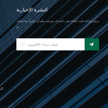
النشرة الإخبارية
يرجى قراءة على، البقاء نشر، اشترك، ونرحب بكم أن تخبرنا بما تحظى
به.
500 جرام مقياس النخيل الإلكتروني للوزن المجوهرات