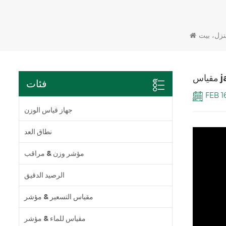
زل، بيت
فئات
FEB 1
جهاز قياس الوزن
نطاق العد
مؤشر وزن & مراقب
الرصيد الدقيق
مقياس التسعير & مؤشر
مقياس للماء & مؤشر