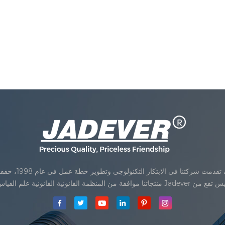
Jadev مقياس المحدودةكان تأسيس تقع من