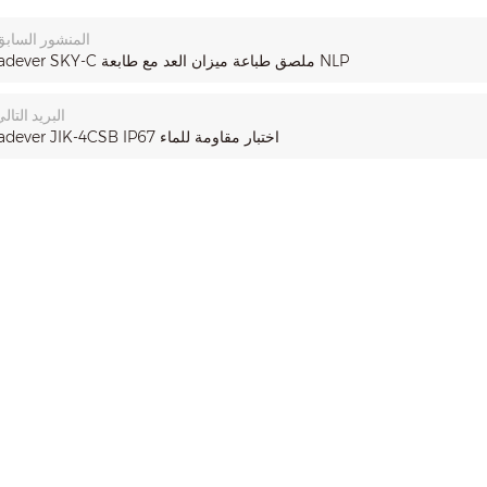
المنشور السابق
jadever SKY-C ملصق طباعة ميزان العد مع طابعة NLP
البريد التال
jadever JIK-4CSB IP67 اختبار مقاومة للماء