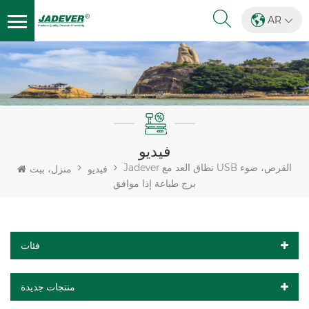
AR
فيديو
Jadever نطاق العد مع USB القرص، ضوء
فيديو
منزل، بيت
برج طباعة إذا موافق
فئات
منتجات جديدة