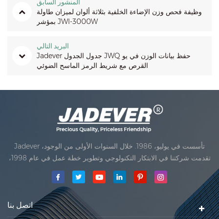
المنشور السابق
وظيفة فحص وزن الإضاءة الخلفية بثلاثة ألوان لميزان طاولة
بمؤشر JWI-3000W
البريد التالي
Jadever جدول الجدول JWQ حفظ بيانات الوزن في يو
القرص مع شريط الرمز الماسح الضوئي
Jadever تأسست في يوليو، 1986. خلال السنوات الأولى من الوجود،
تقدمت شركتنا في الابتكار التكنولوجي وتطوير خطة عمل في عام 1998،
حققت شركتنا هدف الجودة الرئيسية، متى تلقت أول منتجاتنا موافقة من
المنظمة القانونية القانونية علم القياس. في عام 1999، شيامن Jadever
مقياس المحدودةكان تأسيس تقع من
اتصل بنا