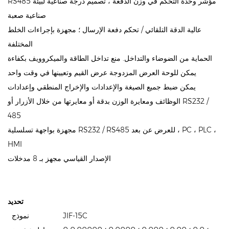
RS485 مؤشر وحدة التحكم في وزن الدُفعة ، تصميم درجة صناعية لبيئة
صناعية صعبة
عالية الدقة التلقائي / تحكم دفعة الإرسال ؛ مجهزة بإجراءات الخلط
المختلفة
الحماية من الضوضاء والتداخل. منع تداخل الطاقة والميكروويف بكفاءة
يمكن للوحة العرض المزدوجة عرض القيم وتعيينها في وقت واحد
يمكن ضبط جميع الصيغة والإعدادات والإخراج المنطقي وإعدادات
الوظائف ومعايرة الوزن بدقة أو معايرتها من خلال الأزرار أو RS232 /
485
مجهزة بواجهة تسلسلية RS232 / RS485 للعرض عن بعد ، PC ، PLC ،
HMI
الإصدار القياسي مجهز بـ 8 مدخلات
تحديد
JIF-15C
نموذج