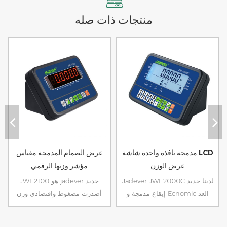
منتجات ذات صله
الفولاذ المقاوم للصدأ مؤشر وزنها
مدمجة نافذة واحدة شاشة LCD
الرقمية للماء
عرض الوزن
Jadever JIK-4CSB مؤشر الفولاذ
Jadever JWI-2000C لدينا جديد
المقاوم للصدأ هو النسخة المحدثة
إيقاع مدمجة و Ecnomic العد
من JIK-4 السابقة، تم التحديث
مؤشر. مع شاشة LCD نافذة واحدة
إلى بطارية الرصاص الحمضية،
فقط والتصميم الفريد لدعم