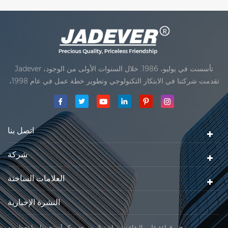
لوحة المفاتيح للماء الميكانيكية،
المؤشر، يمكن أن تقف مباشرة
أكثر عينة العملية،يمكن استخدامها
على منصة
في ظروف مختلفة، خاصة على
البيئة الرطبة القاسية
Jadever تأسست في يوليو، 1986. خلال السنوات الأولى من الوجود،
تقدمت شركتنا في الابتكار التكنولوجي وتطوير خطة عمل في عام 1998،
حققت شركتنا هدف الجودة الرئيسية، متى تلقت أول منتجاتنا موافقة من
المنظمة القانونية القانونية علم القياس. في عام 1999، شيامن Jadever
مقياس المحدودةكان تأسيس تقع من
اتصل بنا
شركة
العلامات الساخنة
النشرة الإخبارية
يرجى قراءة على، البقاء نشر، اشترك، ونرحب بكم أن تخبرنا بما تحظى به.