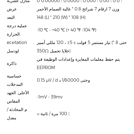
0 ؛ 0.0 ؛ 0.00 ؛ 0.000 ؛ 0.0000 ؛ 0.00000
منازل عشرية
وزن 7 ارقام 7 شرائح 0.8 ″ عالية الصمام الأحمر
عرض
148 (L) * 210 (W) * 108 (H)
البعد
عملية درجة
-10 ℃ - +40 ℃ (+ 40 ℉ -104 ℉)
الحرارة.
تيار مستمر 5 فولت ± 5٪ ، 120 مللي أمبير (حتى 8 *
ecxitation
350Ω خلايا تحميل)
لودسل
يتم حفظ معلمات المعايرة وإعدادات الوظيفة في
ذاكرة
EEPROM
حساسية
0.15 μV / d وحتى 1/60000 د
المدخلات
الأعلى. الجهد
-1mV - 39mv
المقاس
م المحادثة /
△-؛ 100 مرة / ثانية.
معدل