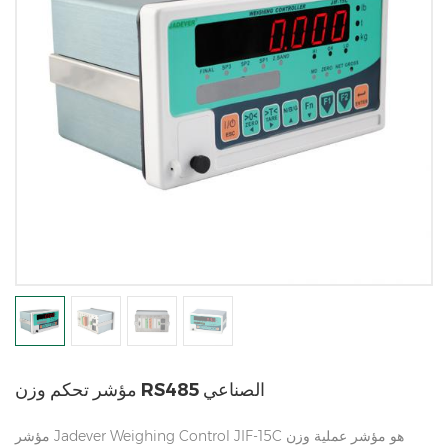
مؤشر تحكم وزن RS485 الصناعي
مؤشر Jadever Weighing Control JIF-15C هو مؤشر عملية وزن